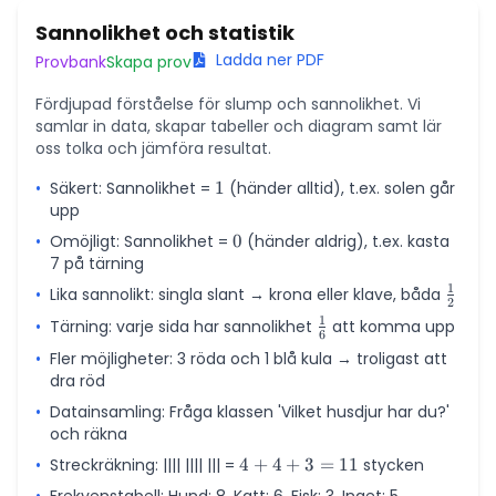
Sannolikhet och statistik
Ladda ner PDF
Provbank
Skapa prov
Fördjupad förståelse för slump och sannolikhet. Vi
samlar in data, skapar tabeller och diagram samt lär
oss tolka och jämföra resultat.
•
Säkert: Sannolikhet =
1
1
(händer alltid), t.ex. solen går
upp
•
Omöjligt: Sannolikhet =
0
0
(händer aldrig), t.ex. kasta
7 på tärning
1
•
Lika sannolikt: singla slant → krona eller klave, båda
\frac
2
{2}
1
•
Tärning: varje sida har sannolikhet
\frac{1}
att komma upp
6
{6}
•
Fler möjligheter: 3 röda och 1 blå kula → troligast att
dra röd
•
Datainsamling: Fråga klassen 'Vilket husdjur har du?'
och räkna
•
Streckräkning: |||| |||| ||| =
4
4
+
4
+
3
=
11
stycken
+