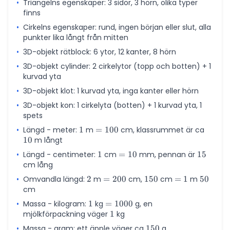
•
Triangelns egenskaper: 3 sidor, 3 hörn, olika typer
finns
•
Cirkelns egenskaper: rund, ingen början eller slut, alla
punkter lika långt från mitten
•
3D-objekt rätblock: 6 ytor, 12 kanter, 8 hörn
•
3D-objekt cylinder: 2 cirkelytor (topp och botten) + 1
kurvad yta
•
3D-objekt klot: 1 kurvad yta, inga kanter eller hörn
•
3D-objekt kon: 1 cirkelyta (botten) + 1 kurvad yta, 1
spets
•
Längd - meter:
1
1
m
=
=
100
cm, klassrummet är ca
10
10
m långt
100
•
Längd - centimeter:
1
1
cm
=
=
10
mm, pennan är
15
15
cm lång
10
•
Omvandla längd:
2
2
m
=
=
200
cm,
150
150
cm
=
=
1
m
50
50
cm
200
1
•
Massa - kilogram:
1
1
kg
=
=
1000
g, en
mjölkförpackning väger
1000
1
1
kg
•
Massa - gram: ett äpple väger ca
150
150
g