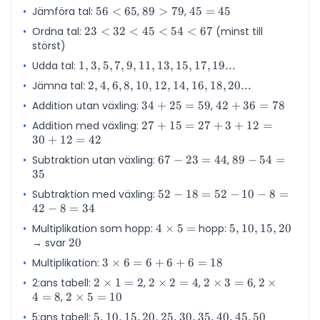
7
+
60,
•
Jämföra tal:
56
56
<
65
,
89
89
>
79
,
45
45
=
45
30
70,
<
>
=
•
Ordna tal:
23
23
<
32
<
45
<
54
<
67
(minst till
+ 4
80,
65
79
45
störst)
<
90,
32
•
Udda tal:
1, 3,
1
,
3
,
5
,
7
100
,
9
,
11
,
13
,
15
,
17
,
19...
<
5, 7,
•
Jämna tal:
2, 4,
2
,
4
,
6
,
8
,
10
,
12
,
14
,
16
,
18
,
20...
45
9,
6, 8,
<
•
Addition utan växling:
34
34
+
25
=
59
,
42
42
+
36
=
78
11,
10,
54
+
+
13,
•
Addition med växling:
27
27
+
15
=
27
+
3
+
12
=
12,
<
25
36
15,
30
+
12
=
42
+
14,
67
=
=
17,
15
16,
•
Subtraktion utan växling:
67
67
−
23
=
44
,
89
89
−
54
=
59
78
19...
=
18,
35
-
-
27
20...
23
54
•
Subtraktion med växling:
52
52
−
18
=
52
−
10
−
8
=
+
=
=
42
−
8
=
34
-
3
44
35
18
+
•
Multiplikation som hopp:
4
4
×
5
=
hopp:
5,
5
,
10
,
15
,
20
=
12
→ svar
20
20
\times
10,
52
=
5 =
15,
•
Multiplikation:
3
3
×
6
=
6
+
6
+
6
=
18
-
30
20
\times
10
•
2:ans tabell:
2
2
×
1
=
2
+
,
2
2
×
2
=
4
,
2
2
×
3
=
6
,
2
2
×
6 = 6
-
4
=
8
,
2
2
×
5
\times
=
10
12
\times
\times
\times
+ 6 +
8
\times
1=2
=
2=4
3=6
4=8
•
5:ans tabell:
5,
5
,
10
,
15
,
20
,
25
,
30
,
35
,
40
,
45
,
50