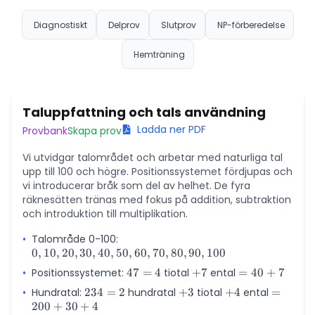
Diagnostiskt
Delprov
Slutprov
NP-förberedelse
Hemträning
Taluppfattning och tals användning
Ladda ner PDF
Provbank
Skapa prov
Vi utvidgar talområdet och arbetar med naturliga tal
upp till 100 och högre. Positionssystemet fördjupas och
vi introducerar bråk som del av helhet. De fyra
räknesätten tränas med fokus på addition, subtraktion
och introduktion till multiplikation.
•
Talområde 0-100:
0,
0
,
10
,
20
,
30
,
40
,
50
10,
,
60
,
70
,
80
,
90
,
100
20,
•
Positionssystemet:
47
47
=
4
tiotal
+
+
7
ental
=
=
40
+
7
30,
=
7
40
•
Hundratal:
234
234
=
2
hundratal
+
+
3
tiotal
+
+
4
ental
=
=
40,
4
+
200
+
30
+
= 2
4
3
4
200
50,