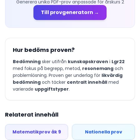
Generera unika PDF-prov anpassade för
årskurs 2
Till provgeneratorn →
Hur bedöms proven?
Bedömning
sker utifrån
kunskapskraven
i
Lgr22
med fokus på begrepp, metod,
resonemang
och
problemlösning. Proven ger underlag för
likvärdig
bedömning
och täcker
centralt innehåll
med
varierade
uppgiftstyper
.
Relaterat innehåll
Matematikprov åk 9
Nationella prov