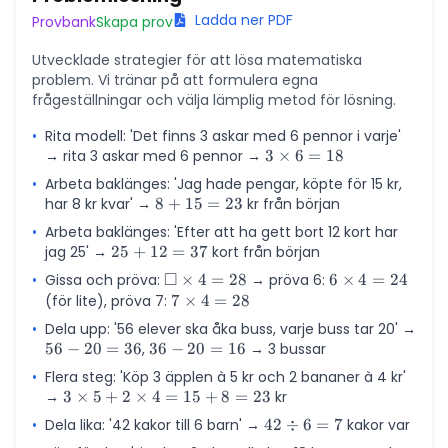
Ladda ner PDF
Provbank
Skapa prov
Utvecklade strategier för att lösa matematiska
problem. Vi tränar på att formulera egna
frågeställningar och välja lämplig metod för lösning.
•
Rita modell: 'Det finns 3 askar med 6 pennor i varje'
→ rita 3 askar med 6 pennor →
3
3
×
6
=
18
\times
•
Arbeta baklänges: 'Jag hade pengar, köpte för 15 kr,
6 = 18
har 8 kr kvar' →
8
8
+
15
=
23
kr från början
+
•
Arbeta baklänges: 'Efter att ha gett bort 12 kort har
15
jag 25' →
25
25
+
12
=
37
kort från början
=
+
□
•
Gissa och pröva:
\square
×
4
=
28
→ pröva 6:
6
6
×
4
=
24
23
12
\times
\times
(för lite), pröva 7:
7
7
×
4
=
28
=
4 = 28
4 = 24
\times
•
Dela upp: '56 elever ska åka buss, varje buss tar 20' →
37
4 = 28
56
56
−
20
=
36
,
36
36
−
20
=
16
→ 3 bussar
-
-
•
Flera steg: 'Köp 3 äpplen à 5 kr och 2 bananer à 4 kr'
20
20
→
3
3
×
5
+
2
×
4
=
15
+
8
=
23
kr
=
=
\times
•
Dela lika: '42 kakor till 6 barn' →
42
42
÷
6
=
7
kakor var
36
16
5 + 2
\div