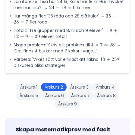
•
Jämförelse: 'Lisa har 24 kr, Kalle har 18 kr. Hur mycket
\times
6 =
mer har Lisa?' →
24
24
−
18
=
6
kr mer
4 = 15
7
-
+ 8 =
•
Hur många fler: '35 röda och 28 blå kulor' →
35
35
−
18
23
28
=
7
fler röda
-
=
28
•
Totalt: 'Tre grupper med 8, 12 och 9 elever' →
8
8
+
6
=
12
+
9
=
29
elever totalt
+
7
12
•
Skapa problem: 'Skriv ett problem till
4
4
×
7
=
28
' →
+
'Det finns 4 burkar med 7 kakor i varje...'
\times
9
7 = 28
•
Värdera: 'Vilket sätt var enklast att räkna
48
48
+
25
?'
=
Diskutera olika strategier
+
29
25
Årskurs
1
Årskurs
2
Årskurs
3
Årskurs
4
Årskurs
5
Årskurs
6
Årskurs
7
Årskurs
8
Årskurs
9
Skapa matematikprov med facit