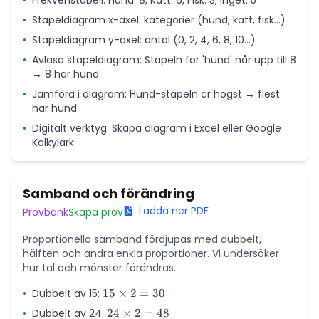
•
Frekvenstabell: Hund: 8, Katt: 6, Fisk: 3, Inget: 5
4
•
Stapeldiagram x-axel: kategorier (hund, katt, fisk...)
+
3
•
Stapeldiagram y-axel: antal (0, 2, 4, 6, 8, 10...)
=
•
Avläsa stapeldiagram: Stapeln för 'hund' når upp till 8
11
→ 8 har hund
•
Jämföra i diagram: Hund-stapeln är högst → flest
har hund
•
Digitalt verktyg: Skapa diagram i Excel eller Google
Kalkylark
Samband och förändring
Ladda ner PDF
Provbank
Skapa prov
Proportionella samband fördjupas med dubbelt,
hälften och andra enkla proportioner. Vi undersöker
hur tal och mönster förändras.
•
Dubbelt av 15:
15
15
×
2
=
30
\times
•
Dubbelt av 24:
24
24
×
2
=
48