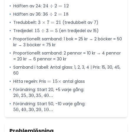
2 = 30
\times
•
Hälften av 24:
24
24
÷
2
=
12
2 = 48
\div
•
Hälften av 36:
36
36
÷
2
=
18
2 =
\div
•
Tredubbelt:
3
3
×
7
=
21
(tredubbelt av 7)
12
2 =
\times
•
Tredjedel:
15
15
÷
3
=
5
(en tredjedel av 15)
18
7 = 21
\div
•
Proportionellt samband: 1 bok = 25 kr → 2 böcker = 50
3 =
kr → 3 böcker = 75 kr
5
•
Proportionellt samband: 2 pennor = 10 kr → 4 pennor
= 20 kr → 6 pennor = 30 kr
•
Samband i tabell: Antal glass: 1, 2, 3, 4 | Pris: 15, 30, 45,
60
•
Hitta regeln: Pris
= 15
=
15
×
antal glass
\times
•
Förändring: Start 20, +5 varje gång:
20,
20
,
25
,
30
,
35
,
40...
25,
30,
•
Förändring: Start 50, -10 varje gång:
50,
35,
50
,
40
,
30
,
20
,
10...
40,
40...
30,
20,
10...
Problemlösning