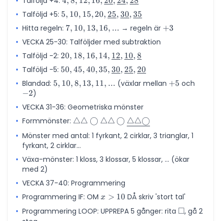
•
Talföljd +4:
4, 8, 12, 16,
4
,
8
,
12
,
16
,
20
,
24
,
28
\underline{18},
\underline{20},
•
Talföljd +5:
5, 10, 15, 20,
5
,
10
,
15
,
20
,
25
,
30
,
35
\underline{21}
\underline{24},
\underline{25},
•
Hitta regeln:
7,
7
,
10
,
13
,
16
,
...
→ regeln är
+3
+
3
\underline{28}
\underline{30},
10,
•
VECKA 25-30: Talföljder med subtraktion
\underline{35}
13,
•
Talföljd -2:
20, 18, 16, 14,
20
,
18
,
16
,
14
,
12
,
10
,
8
16,
\underline{12},
...
•
Talföljd -5:
50, 45, 40, 35,
50
,
45
,
40
,
35
,
30
,
25
,
20
\underline{10},
\underline{30},
•
Blandad:
5,
5
,
10
,
8
,
13
,
11
,
...
(växlar mellan
+5
+
5
och
-2
\underline{8}
\underline{25},
−
2
)
10,
\underline{20}
8,
•
VECKA 31-36: Geometriska mönster
13,
•
Formmönster:
\triangle \triangle
△△
◯
△△
◯
△
△
◯
11,
\bigcirc \triangle
...
•
Mönster med antal: 1 fyrkant, 2 cirklar, 3 trianglar, 1
\triangle \bigcirc
fyrkant, 2 cirklar...
\underline{\triangle}
•
Växa-mönster: 1 kloss, 3 klossar, 5 klossar, ... (ökar
\underline{\triangle}
med 2)
\underline{\bigcirc}
•
VECKA 37-40: Programmering
•
Programmering IF: OM
x
>
10
DÅ skriv 'stort tal'
x
>
□
•
Programmering LOOP: UPPREPA 5 gånger: rita
\square
, gå 2
10