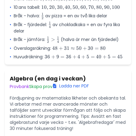
6 = 18
=
5=10
42
10,
•
10:ans tabell:
10,
10
,
20
,
30
,
40
42
,
50
,
60
,
70
,
80
,
90
,
100
15,
20,
-
1
•
Bråk - halva:
\frac{1}
av pizza = en av två lika delar
20,
2
30,
8
{2}
25,
1
•
Bråk - fjärdedel:
\frac{1}
av chokladkaka = en av fyra lika
40,
=
4
30,
{4}
delar
50,
34
35,
60,
1
1
•
Bråk - jämföra:
\frac{1}
>
(halva är mer än fjärdedel)
40,
2
4
70,
{2} >
45,
•
Överslagsräkning:
48 + 31
48
+
31
≈
50
+
30
=
80
80,
\frac{1}
50
\approx
90,
•
Huvudräkning:
36
36
+
9
=
36
+
4
+
5
=
40
+
5
=
45
{4}
50 + 30
100
+
= 80
9
=
Algebra (en dag i veckan)
36
Ladda ner PDF
Provbank
Skapa prov
+
4
Fördjupning av matematiska likheter och obekanta tal.
+
Vi arbetar med mer avancerade mönster och
5
talföljder samt utvecklar förmågan att följa och skapa
=
instruktioner för programmering. Tips: Avsätt en fast
40
algebrastund varje vecka - t.ex. 'Algebrafredagar' med
+
30 minuter fokuserad träning!
5
=