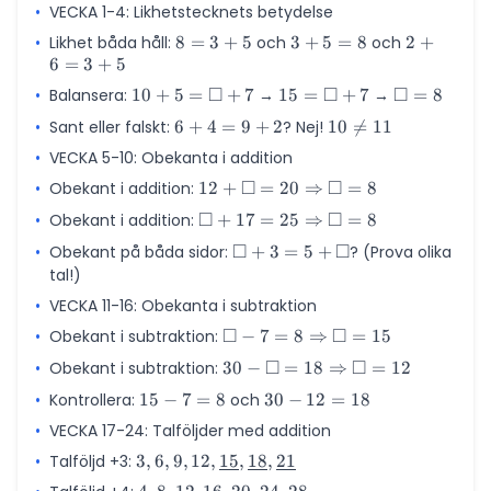
•
VECKA 1-4: Likhetstecknets betydelse
45
•
Likhet båda håll:
8
8
=
3
+
5
och
3
3
+
5
=
8
och
2
2
+
6
=
3
+
5
=
+
+
3
5
6
□
□
□
•
Balansera:
10 + 5
10
+
5
=
+
7
→
15 =
15
=
+
7
→
\square
=
8
+
=
=
=
\square
= 8
•
Sant eller falskt:
6
6
+
4
=
9
+
2
? Nej!
10
10

=
11
5
8
3
\square
+ 7
+
\neq
+
•
VECKA 5-10: Obekanta i addition
+ 7
4
11
5
□
□
•
Obekant i addition:
12 +
12
+
=
20
⇒
=
8
=
\square =
9
□
□
•
Obekant i addition:
\square +
+
17
=
25
⇒
=
8
20
+
17 = 25
□
□
•
Obekant på båda sidor:
\square
+
3
=
5
+
? (Prova olika
\Rightarrow
2
\Rightarrow
+ 3 = 5
tal!)
\square = 8
\square = 8
+
•
VECKA 11-16: Obekanta i subtraktion
\square
□
□
•
Obekant i subtraktion:
\square - 7
−
7
=
8
⇒
=
15
= 8
□
□
•
Obekant i subtraktion:
30 - \square
30
−
=
18
⇒
=
12
\Rightarrow
= 18
•
Kontrollera:
15
15
−
7
=
8
och
30
30
−
12
=
18
\square =
\Rightarrow
-
-
15
•
VECKA 17-24: Talföljder med addition
\square =
7
12
12
•
Talföljd +3:
3, 6, 9, 12,
3
,
6
,
9
,
12
,
15
,
18
,
21
=
=
\underline{15},
8
18