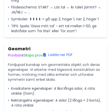
steg
•
Flödesschema: START → Läs tal → Är talet jämnt? →
JA/NEJ → ...
•
Symboler: ⬆⬆⬇⬇ = gå upp 2, höger 1, ner 2, höger 1
•
TIPS: Spela 'Gissa mitt tal' - ett tal mellan 1-50, ge
ledtrådar som 'för litet' eller 'för stort'!
Geometri
Ladda ner PDF
Provbank
Skapa prov
Fördjupad kunskap om geometriska objekt och deras
egenskaper. Vi arbetar med lägesord, konstruktion av
former, mätning med olika enheter och utforskar
symmetri samt enkel skala.
•
Kvadratens egenskaper: 4 lika långa sidor, 4 räta
vinklar (hörn)
•
Rektangelns egenskaper: 4 sidor (2 långa + 2 korta),
4 räta vinklar