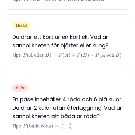
Medel
Du drar ett kort ur en kortlek. Vad är
sannolikheten för hjärter eller kung?
Tips:
P(A
(
eller
)
=
(
)
+
(
)
−
(
och
)
P
A
B
P
A
P
B
P
A
B
\text{
.
eller }
B) =
P(A)
+
Svår
P(B) -
P(A
En påse innehåller 4 röda och 6 blå kulor.
\text{
Du drar 2 kulor utan återläggning. Vad är
och }
sannolikheten att båda är röda?
B)
4
3
Tips:
P(\text{båda
(
b
˚
a
da r
o
¨
da
)
=
⋅
.
P
10
9
röda}) =