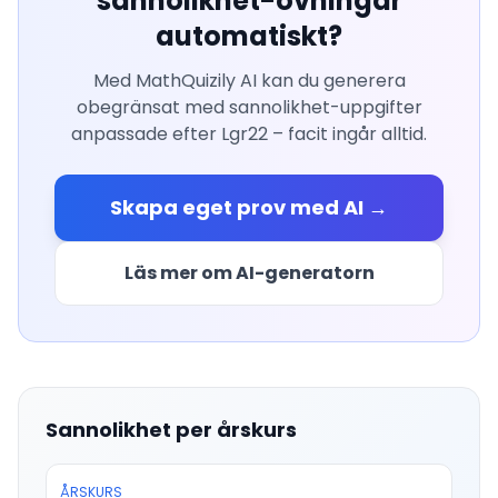
sannolikhet
-övningar
automatiskt?
Med MathQuizily AI kan du generera
obegränsat med
sannolikhet
-uppgifter
anpassade efter Lgr22 – facit ingår alltid.
Skapa eget prov med AI →
Läs mer om AI-generatorn
Sannolikhet
per årskurs
ÅRSKURS