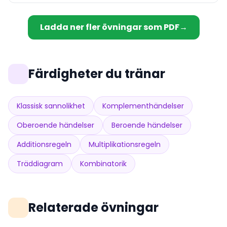
\frac{4}{10}
\cdot
\frac{3}{9}
Ladda ner fler övningar som PDF
→
Färdigheter du tränar
Klassisk sannolikhet
Komplementhändelser
Oberoende händelser
Beroende händelser
Additionsregeln
Multiplikationsregeln
Träddiagram
Kombinatorik
Relaterade övningar