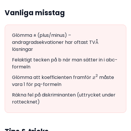
Vanliga misstag
Glömma ± (plus/minus) –
andragradsekvationer har oftast TVÅ
lösningar
Felaktigt tecken på b när man sätter in i abc-
formeln
2
Glömma att koefficienten framför
x^2
måste
x
vara 1 för pq-formeln
Räkna fel på diskriminanten (uttrycket under
rottecknet)