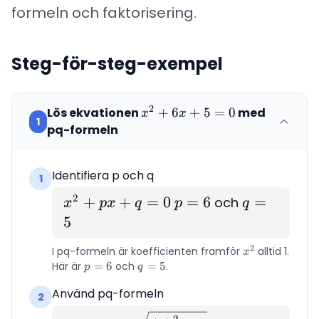
= 0
formeln och faktorisering.
Steg-för-steg-exempel
2
Lös ekvationen
x^2
+
6
+
5
=
0
med
x
x
1
+
pq-formeln
6x
+ 5
Identifiera p och q
= 0
1
2
x^2
+
+
=
0
p
=
6
q
=
och
x
p
x
q
p
q
+
=
=
5
px
6
5
2
I pq-formeln är koefficienten framför
x^2
alltid 1.
x
+
Här är
p
=
6
och
q
=
5
.
p
q
q
=
=
Använd pq-formeln
= 0
6
5
2
2