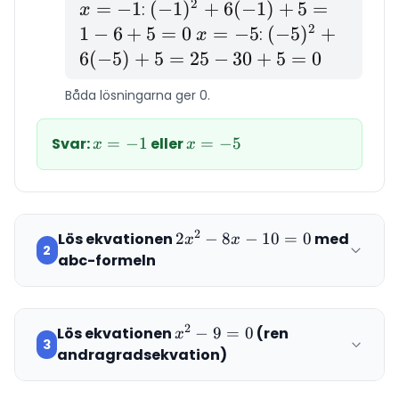
2
x
=
−
1
(-1)^2
(
−
1
)
+
6
(
−
1
)
+
5
=
:
x
=
+
2
1
−
6
+
5
=
0
x
=
−
5
(-5)^2
(
−
5
)
+
:
x
-1
6(-1)
=
+
6
(
−
5
)
+
5
=
25
−
30
+
5
=
0
+ 5 =
-5
6(-5)
Båda lösningarna ger 0.
1 - 6
+ 5 =
+ 5 =
25 -
Svar:
x
=
−
1
eller
x
=
−
5
x
0
x
30 +
=
=
5 = 0
-1
-5
2
Lös ekvationen
2x^2
2
−
8
−
10
=
0
med
x
x
2
- 8x
abc-formeln
- 10
= 0
2
Lös ekvationen
x^2
−
9
=
0
(ren
x
3
- 9
andragradsekvation)
= 0