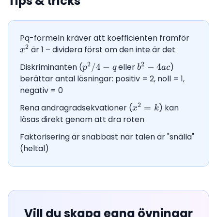
Tips & tricks
Pq-formeln kräver att koefficienten framför
x^2
2
är 1 – dividera först om den inte är det
x
2
2
Diskriminanten (
p^2/4
/4
−
eller
b^2
−
4
)
p
q
b
a
c
- q
-
berättar antal lösningar: positiv = 2, noll = 1,
4ac
negativ = 0
2
Rena andragradsekvationer (
x^2
=
) kan
x
k
= k
lösas direkt genom att dra roten
Faktorisering är snabbast när talen är "snälla"
(heltal)
Vill du skapa egna övningar