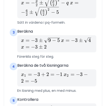
x = -\frac{p}{2}
x = -\frac{6}{2
p
p
=
−
±
−
=
(
)
x
q
x
2
2
\pm
\pm
2
6
6
−
±
−
5
(
)
\sqrt{\left(\frac{p}
\sqrt{\left(\fr
2
2
{2}\right)^2 - q}
{2}\right)^2 - 
Sätt in värdena i pq-formeln.
Beräkna
3
x = -3
=
−
3
±
9
−
5
x = -3
=
−
3
±
4
x =
x
x
\pm
\pm
-3
=
−
3
±
2
x
\sqrt{9
\sqrt{4}
\pm
Förenkla steg för steg.
- 5}
2
Beräkna de två lösningarna
4
x_1
=
−
3
+
2
=
−
1
x_2
=
−
3
−
x
x
1
2
=
=
2
=
−
5
-3
-3 -
En lösning med plus, en med minus.
+ 2
2 =
=
-5
Kontrollera
5
-1