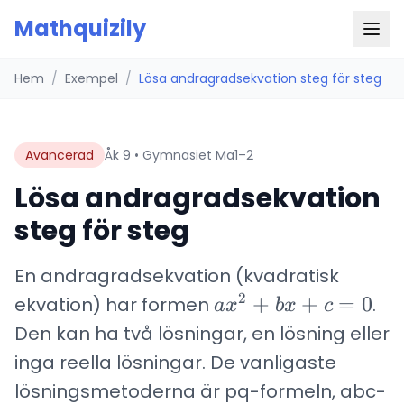
Mathquizily
Hem
/
Exempel
/
Lösa andragradsekvation steg för steg
Avancerad
Åk 9 • Gymnasiet Ma1–2
Lösa andragradsekvation
steg för steg
En andragradsekvation (kvadratisk
2
ax^2
+
+
=
0
ekvation) har formen
.
a
x
b
x
c
+
Den kan ha två lösningar, en lösning eller
bx
inga reella lösningar. De vanligaste
+ c
lösningsmetoderna är pq-formeln, abc-