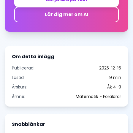
Lär dig mer om AI
Om detta inlägg
Publicerad:
2025-12-16
Lästid:
9
min
Årskurs:
Åk 4-9
Ämne:
Matematik - Föräldrar
Snabblänkar