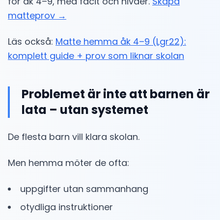
för åk 4–9, med facit och nivåer.
Skapa
matteprov →
Läs också:
Matte hemma åk 4–9 (Lgr22):
komplett guide + prov som liknar skolan
Problemet är inte att barnen är
lata – utan systemet
De flesta barn vill klara skolan.
Men hemma möter de ofta:
uppgifter utan sammanhang
otydliga instruktioner