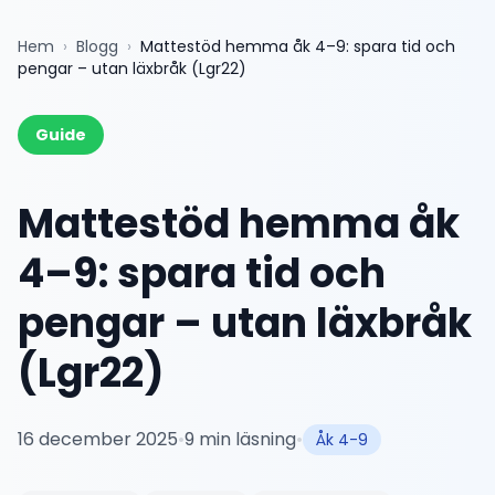
Hem
›
Blogg
›
Mattestöd hemma åk 4–9: spara tid och
pengar – utan läxbråk (Lgr22)
Guide
Mattestöd hemma åk
4–9: spara tid och
pengar – utan läxbråk
(Lgr22)
16 december 2025
•
9
min läsning
•
Åk 4-9