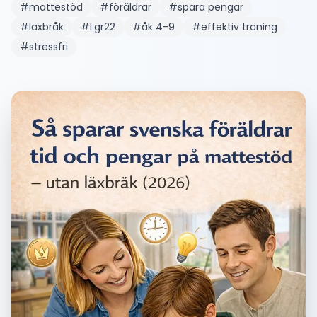
#
mattestöd
#
föräldrar
#
spara pengar
#
läxbråk
#
Lgr22
#
åk 4-9
#
effektiv träning
#
stressfri