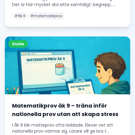
Det är här mycket ska sitta samtidigt: begrepp,
...
#
åk 6
#
matematikprov
Guide
Matematikprov åk 9 – träna inför
nationella prov utan att skapa stress
I åk 9 blir matteprov ofta laddade. Elever vet att
nationella prov närmar sig. Lärare vill ge bra t
...