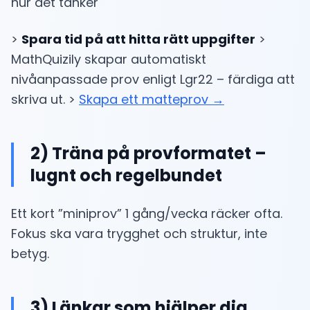
hur det tänker
>
Spara tid på att hitta rätt uppgifter
>
MathQuizily skapar automatiskt
nivåanpassade prov enligt Lgr22 – färdiga att
skriva ut. >
Skapa ett matteprov →
2) Träna på provformatet –
lugnt och regelbundet
Ett kort ”miniprov” 1 gång/vecka räcker ofta.
Fokus ska vara trygghet och struktur, inte
betyg.
3) Länkar som hjälper dig