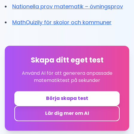
Nationella prov matematik – övningsprov
MathQuizily för skolor och kommuner
Skapa ditt eget test
Använd AI för att generera anpassade
matematiktest på sekunder
Börja skapa test
Lär dig mer om AI