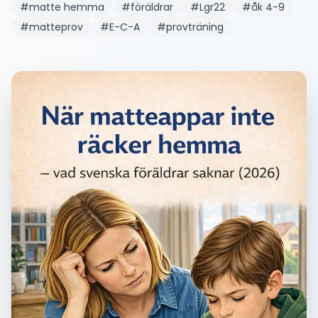
#
matte hemma
#
föräldrar
#
Lgr22
#
åk 4-9
#
matteprov
#
E-C-A
#
provträning