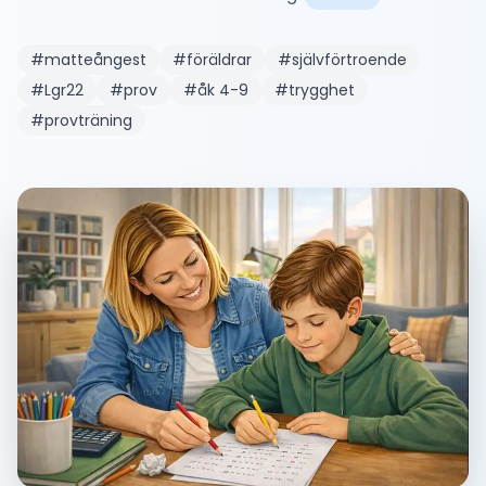
#
matteångest
#
föräldrar
#
självförtroende
#
Lgr22
#
prov
#
åk 4-9
#
trygghet
#
provträning