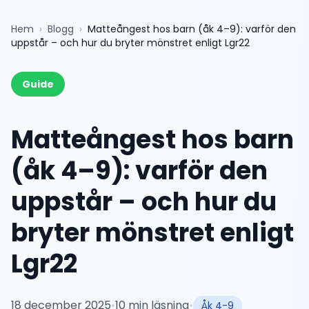
Hem
›
Blogg
›
Matteångest hos barn (åk 4–9): varför den
uppstår – och hur du bryter mönstret enligt Lgr22
Guide
Matteångest hos barn
(åk 4–9): varför den
uppstår – och hur du
bryter mönstret enligt
Lgr22
18 december 2025
•
10
min läsning
•
Åk 4-9