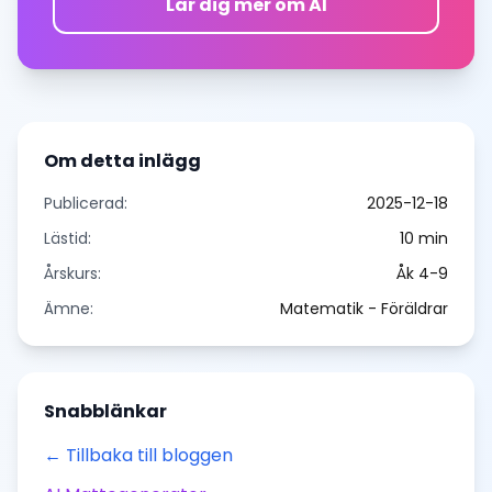
Lär dig mer om AI
Om detta inlägg
Publicerad:
2025-12-18
Lästid:
10
min
Årskurs:
Åk 4-9
Ämne:
Matematik - Föräldrar
Snabblänkar
← Tillbaka till bloggen