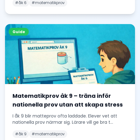
#
åk 6
#
matematikprov
Guide
Matematikprov åk 9 – träna inför
nationella prov utan att skapa stress
I åk 9 blir matteprov ofta laddade. Elever vet att
nationella prov närmar sig. Lärare vill ge bra t
...
#
åk 9
#
matematikprov