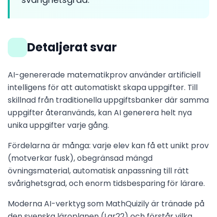
Detaljerat svar
AI-genererade matematikprov använder artificiell
intelligens för att automatiskt skapa uppgifter. Till
skillnad från traditionella uppgiftsbanker där samma
uppgifter återanvänds, kan AI generera helt nya
unika uppgifter varje gång.
Fördelarna är många: varje elev kan få ett unikt prov
(motverkar fusk), obegränsad mängd
övningsmaterial, automatisk anpassning till rätt
svårighetsgrad, och enorm tidsbesparing för lärare.
Moderna AI-verktyg som MathQuizily är tränade på
den svenska läroplanen (Lgr22) och förstår vilka