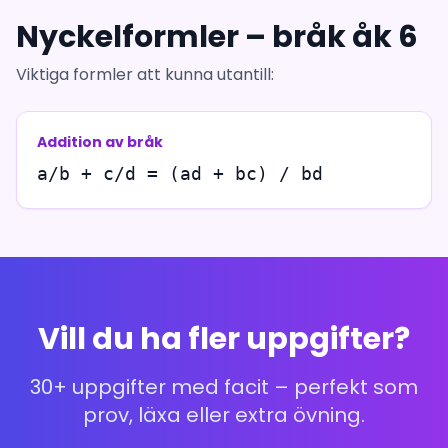
Nyckelformler – bråk åk 6
Viktiga formler att kunna utantill:
Addition av bråk
a/b + c/d = (ad + bc) / bd
Vill du ha fler uppgifter?
30+ uppgifter med facit – perfekt som
prov, läxa eller extra övning.