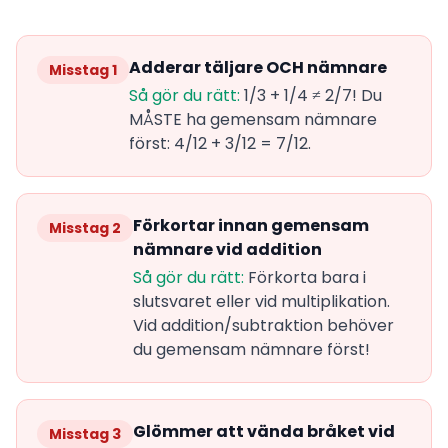
Adderar täljare OCH nämnare
Misstag 1
Så gör du rätt:
1/3 + 1/4 ≠ 2/7! Du
MÅSTE ha gemensam nämnare
först: 4/12 + 3/12 = 7/12.
Förkortar innan gemensam
Misstag 2
nämnare vid addition
Så gör du rätt:
Förkorta bara i
slutsvaret eller vid multiplikation.
Vid addition/subtraktion behöver
du gemensam nämnare först!
Glömmer att vända bråket vid
Misstag 3