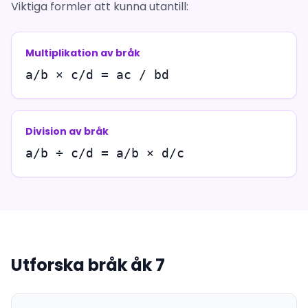
Viktiga formler att kunna utantill:
Multiplikation av bråk
a/b × c/d = ac / bd
Division av bråk
a/b ÷ c/d = a/b × d/c
Utforska bråk åk 7