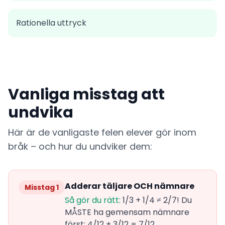
Rationella uttryck
Vanliga misstag att
undvika
Här är de vanligaste felen elever gör inom
bråk – och hur du undviker dem:
Adderar täljare OCH nämnare
Misstag 1
Så gör du rätt:
1/3 + 1/4 ≠ 2/7! Du
MÅSTE ha gemensam nämnare
först: 4/12 + 3/12 = 7/12.