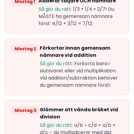
Adderar täljare OCH nämnare
Misstag 1
Så gör du rätt:
1/3 + 1/4 ≠ 2/7! Du
MÅSTE ha gemensam nämnare
först: 4/12 + 3/12 = 7/12.
Förkortar innan gemensam
Misstag 2
nämnare vid addition
Så gör du rätt:
Förkorta bara i
slutsvaret eller vid multiplikation.
Vid addition/subtraktion behöver
du gemensam nämnare först!
Glömmer att vända bråket vid
Misstag 3
division
Så gör du rätt:
a/b ÷ c/d = a/b ×
d/c – du multiplicerar med det