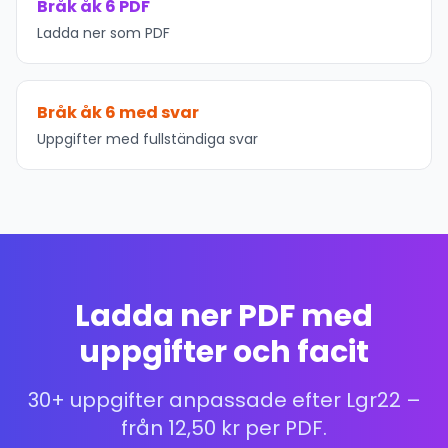
Bråk åk 6 PDF
Ladda ner som PDF
Bråk åk 6 med svar
Uppgifter med fullständiga svar
Ladda ner PDF med
uppgifter och facit
30+ uppgifter anpassade efter Lgr22 –
från 12,50 kr per PDF.