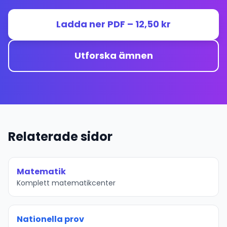
Ladda ner PDF – 12,50 kr
Utforska ämnen
Relaterade sidor
Matematik
Komplett matematikcenter
Nationella prov