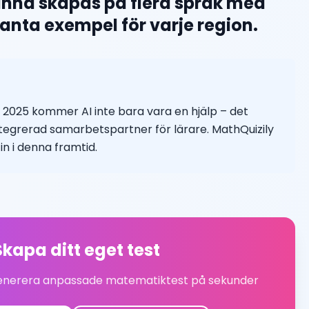
nna skapas på flera språk med
evanta exempel för varje region.
2025 kommer AI inte bara vara en hjälp – det
tegrerad samarbetspartner för lärare. MathQuizily
in i denna framtid.
Skapa ditt eget test
generera anpassade matematiktest på sekunder