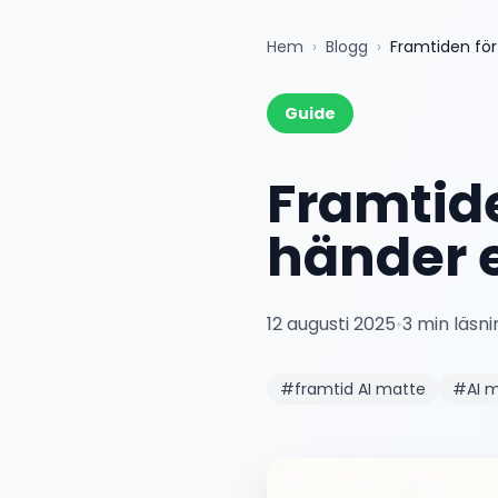
Hem
›
Blogg
›
Framtiden för
Guide
Framtide
händer e
12 augusti 2025
•
3
min läsni
#
framtid AI matte
#
AI 