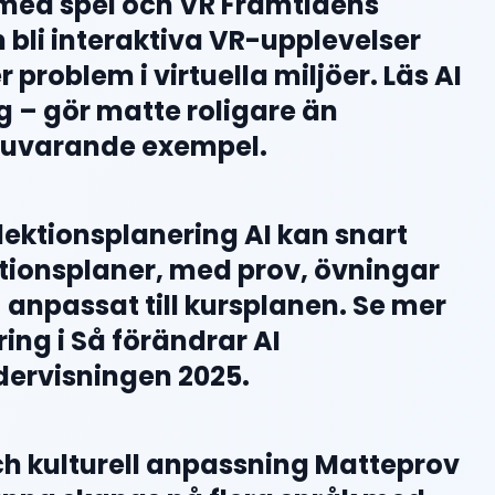
 med spel och VR Framtidens
bli interaktiva VR-upplevelser
r problem i virtuella miljöer. Läs AI
ng – gör matte roligare än
nuvarande exempel.
lektionsplanering AI kan snart
tionsplaner, med prov, övningar
 anpassat till kursplanen. Se mer
ring i Så förändrar AI
ervisningen 2025.
och kulturell anpassning Matteprov