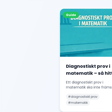
Guide
Diagnostiskt prov i
matematik – så hit
du rätt nivå direkt
Ett diagnostiskt prov i
matematik ska inte främs
sätta betyg. Det ska hjälpa dig
#
diagnostiskt prov
att förstå var el
...
#
matematik