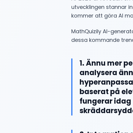
utvecklingen stannar in
kommer att göra AI ma
MathQuizily AI-generat
dessa kommande trend
1. Ännu mer pe
analysera änn
hyperanpassad
baserat på ele
fungerar idag 
skräddarsydda