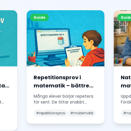
Guide
Guid
Repetitionsprov i
Nat
tar
matematik – bättre
mat
än sista-minuten-
hjä
Många elever börjar repetera
Uppd
plugg
rät
t
för sent. De tittar snabbt
Föräl
igenom gamla uppgifter,
9 (ä
#
repetitionsprov
#
matematik
#
na
försöker minnas met
...
Fokus