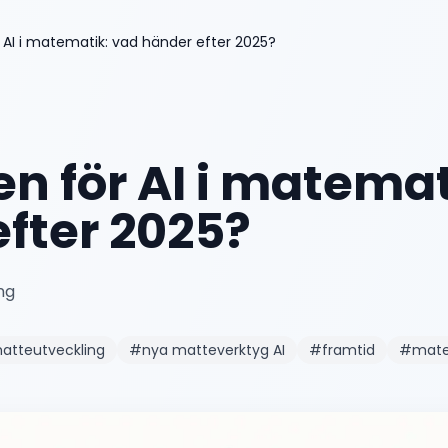
 AI i matematik: vad händer efter 2025?
n för AI i matemat
fter 2025?
ng
matteutveckling
#
nya matteverktyg AI
#
framtid
#
mate