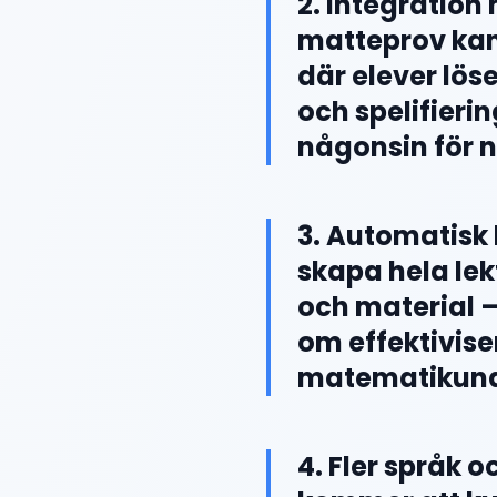
2. Integration
matteprov kan 
där elever löse
och spelifieri
någonsin för 
3. Automatisk 
skapa hela lek
och material –
om effektivise
matematikund
4. Fler språk 