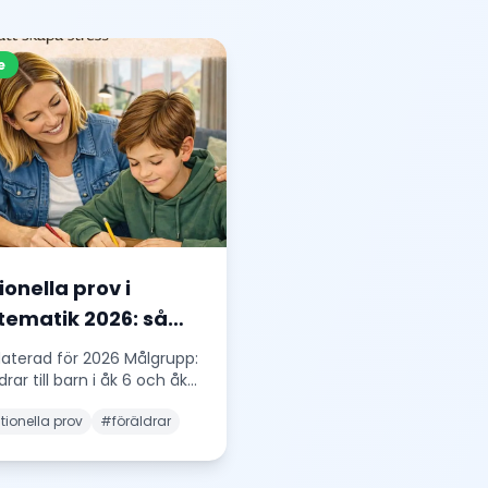
e
ionella prov i
ematik 2026: så
lper du ditt barn
aterad för 2026 Målgrupp:
t (åk 6 & 9, Lgr22)
drar till barn i åk 6 och åk
ven relevant åk 4–9)
tionella prov
#
föräldrar
: nati
...