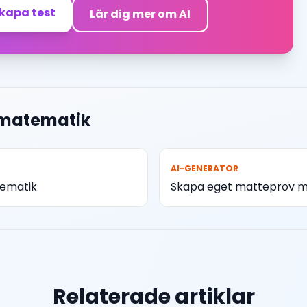
skapa test
Lär dig mer om AI
 matematik
AI-GENERATOR
tematik
Skapa eget matteprov m
Relaterade artiklar