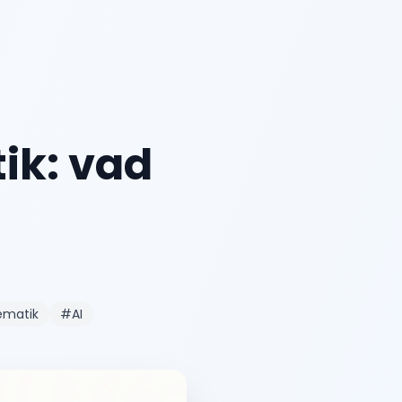
ik: vad
matik
#
AI