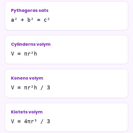
Pythagoras sats
a² + b² = c²
Cylinderns volym
V = πr²h
Konens volym
V = πr²h / 3
Klotets volym
V = 4πr³ / 3