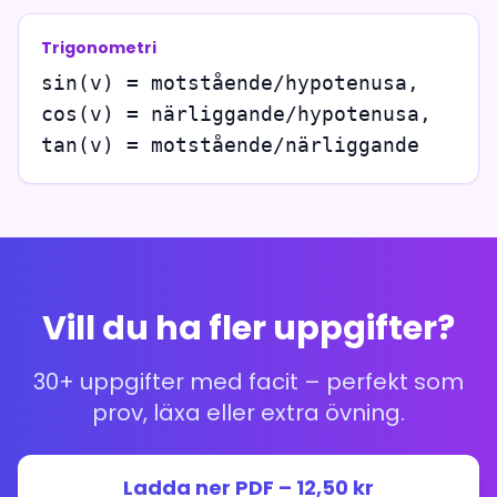
Trigonometri
sin(v) = motstående/hypotenusa,
cos(v) = närliggande/hypotenusa,
tan(v) = motstående/närliggande
Vill du ha fler uppgifter?
30+ uppgifter med facit – perfekt som
prov, läxa eller extra övning.
Ladda ner PDF – 12,50 kr