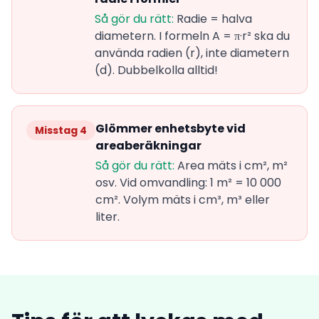
Så gör du rätt:
Radie = halva
diametern. I formeln A = π·r² ska du
använda radien (r), inte diametern
(d). Dubbelkolla alltid!
Glömmer enhetsbyte vid
Misstag 4
areaberäkningar
Så gör du rätt:
Area mäts i cm², m²
osv. Vid omvandling: 1 m² = 10 000
cm². Volym mäts i cm³, m³ eller
liter.