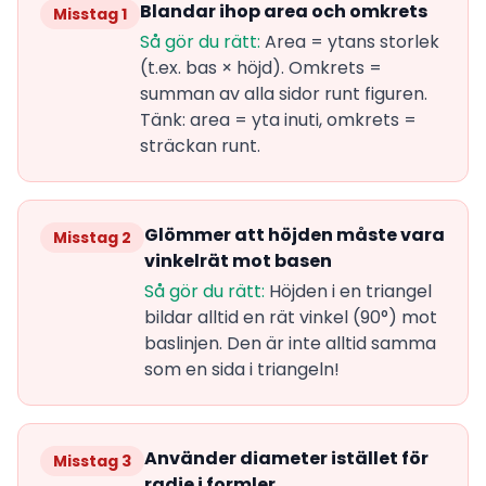
Blandar ihop area och omkrets
Misstag 1
Så gör du rätt:
Area = ytans storlek
(t.ex. bas × höjd). Omkrets =
summan av alla sidor runt figuren.
Tänk: area = yta inuti, omkrets =
sträckan runt.
Glömmer att höjden måste vara
Misstag 2
vinkelrät mot basen
Så gör du rätt:
Höjden i en triangel
bildar alltid en rät vinkel (90°) mot
baslinjen. Den är inte alltid samma
som en sida i triangeln!
Använder diameter istället för
Misstag 3
radie i formler