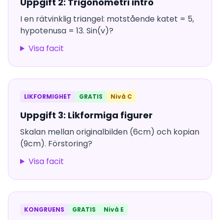
Uppgift 2: Trigonometri intro
I en rätvinklig triangel: motstående katet = 5,
hypotenusa = 13. Sin(v)?
Visa facit
LIKFORMIGHET
GRATIS
Nivå C
Uppgift 3: Likformiga figurer
Skalan mellan originalbilden (6cm) och kopian
(9cm). Förstoring?
Visa facit
KONGRUENS
GRATIS
Nivå E