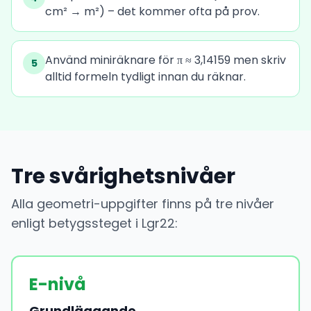
cm² → m²) – det kommer ofta på prov.
Använd miniräknare för π ≈ 3,14159 men skriv
5
alltid formeln tydligt innan du räknar.
Tre svårighetsnivåer
Alla geometri-uppgifter finns på tre nivåer
enligt betygssteget i Lgr22:
E-nivå
Grundläggande