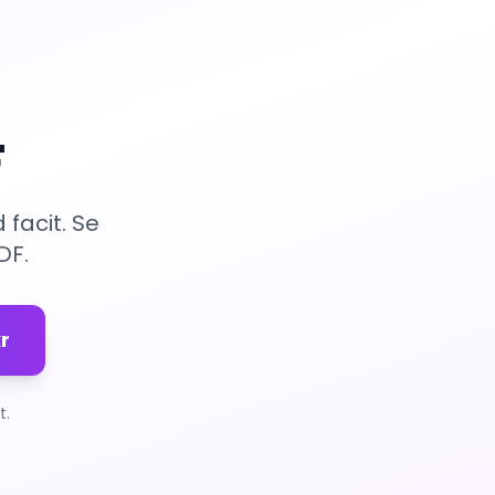
F
facit. Se
DF.
r
t.