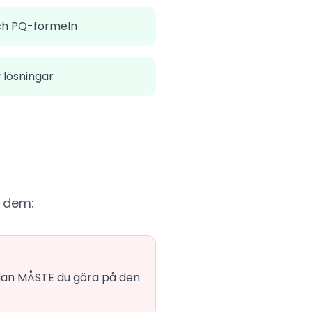
ch PQ-formeln
v lösningar
r dem:
idan MÅSTE du göra på den