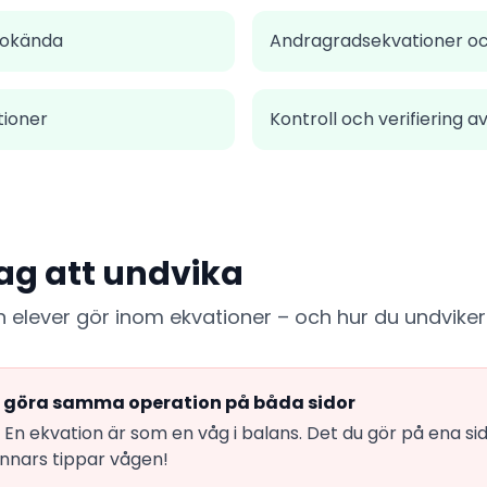
 okända
Andragradsekvationer o
tioner
Kontroll och verifiering a
ag att undvika
en elever gör inom ekvationer – och hur du undvike
 göra samma operation på båda sidor
En ekvation är som en våg i balans. Det du gör på ena s
Annars tippar vågen!