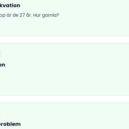
ekvation
Ihop är de 27 år. Hur gamla?
on
problem