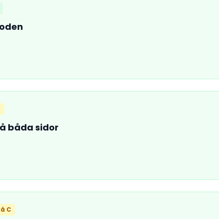
toden
C
på båda sidor
vå C