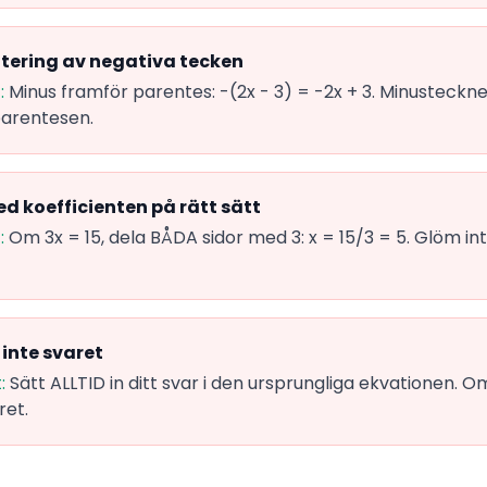
ntering av negativa tecken
:
Minus framför parentes: -(2x - 3) = -2x + 3. Minusteckn
parentesen.
ed koefficienten på rätt sätt
:
Om 3x = 15, dela BÅDA sidor med 3: x = 15/3 = 5. Glöm int
 inte svaret
:
Sätt ALLTID in ditt svar i den ursprungliga ekvationen. Om 
et.