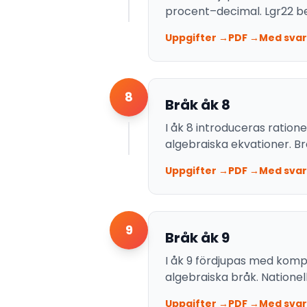
procent–decimal. Lgr22 be
Uppgifter →
PDF →
Med svar
8
Bråk åk 8
I åk 8 introduceras ration
algebraiska ekvationer. Brå
Uppgifter →
PDF →
Med svar
9
Bråk åk 9
I åk 9 fördjupas med komp
algebraiska bråk. Natione
Uppgifter →
PDF →
Med svar