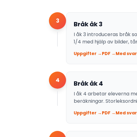
3
Bråk åk 3
I åk 3 introduceras bråk s
1/4 med hjälp av bilder, t
Uppgifter →
PDF →
Med svar
4
Bråk åk 4
I åk 4 arbetar eleverna m
beräkningar. Storleksordn
Uppgifter →
PDF →
Med svar