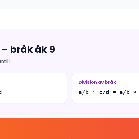
 – bråk åk 9
till:
Division av bråk
d
a/b ÷ c/d = a/b ×