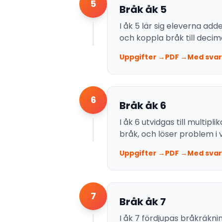
5
Bråk åk 5
I åk 5 lär sig eleverna a
och koppla bråk till decima
Uppgifter →
PDF →
Med svar
6
Bråk åk 6
I åk 6 utvidgas till multi
bråk, och löser problem i 
Uppgifter →
PDF →
Med svar
7
Bråk åk 7
I åk 7 fördjupas bråkräkn