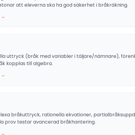
tonar att eleverna ska ha god säkerhet i bråkräkning.
 →
ella uttryck (bråk med variabler i täljare/nämnare), fören
k kopplas till algebra.
 →
lexa bråkuttryck, rationella ekvationer, partialbråksup
lla prov testar avancerad bråkhantering.
 →