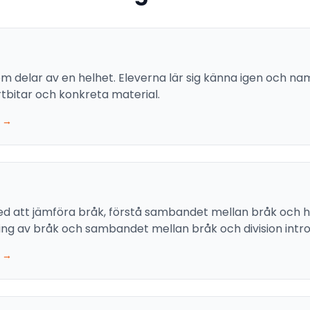
om delar av en helhet. Eleverna lär sig känna igen och na
årtbitar och konkreta material.
 →
ed att jämföra bråk, förstå sambandet mellan bråk och he
ing av bråk och sambandet mellan bråk och division intr
 →