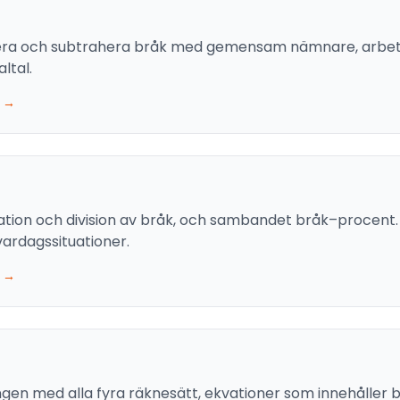
ddera och subtrahera bråk med gemensam nämnare, arbeta
ltal.
 →
plikation och division av bråk, och sambandet bråk–procent
vardagssituationer.
 →
ingen med alla fyra räknesätt, ekvationer som innehålle