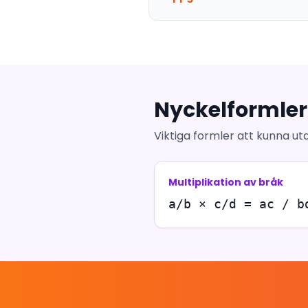
Nyckelformler
Viktiga formler att kunna utan
Multiplikation av bråk
a/b × c/d = ac / b