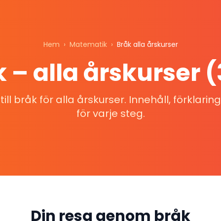
Hem
›
Matematik
›
Bråk alla årskurser
 – alla årskurser 
ill bråk för alla årskurser. Innehåll, förklari
för varje steg.
Din resa genom bråk