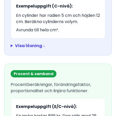
Exempeluppgift (C-nivå):
En cylinder har radien 5 cm och höjden 12
cm. Beräkna cylinderns volym.
Avrunda till hela cm³.
Visa lösning ↓
Procent & samband
Procentberäkningar, förändringsfaktor,
proportionalitet och linjära funktioner.
Exempeluppgift (E/C-nivå):
En jacka kostar 899 kr. Den säljs med 25