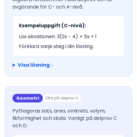
avgörande för C- och A-nivå.
Exempeluppgift (C-nivå):
Lös ekvationen: 3(2x − 4) = 5x + 1
Förklara varje steg i din lösning.
Visa lösning ↓
Geometri
Ofta på delprov C
Pythagoras sats, area, omkrets, volym,
likformighet och skala. Vanligt på delprov C
och D.