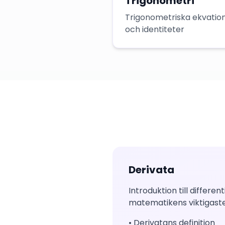
Trigonometri
Trigonometriska ekvatio
och identiteter
Derivata
Introduktion till different
matematikens viktigaste
• Derivatans definition