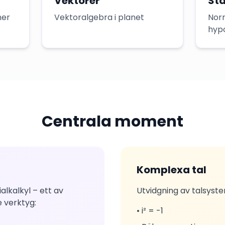
Vektorer
Sta
ner
Vektoralgebra i planet
Nor
hyp
Centrala moment
Komplexa tal
ialkalkyl – ett av
Utvidgning av talsyst
 verktyg:
• i² = -1