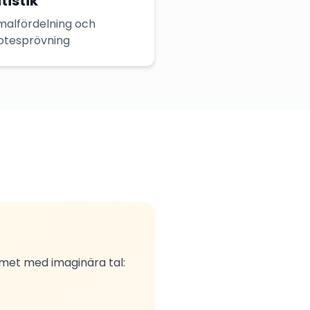
tistik
malfördelning och
otesprövning
emet med imaginära tal: