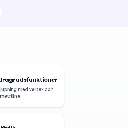
dragradsfunktioner
djupning med vertex och
etrilinje