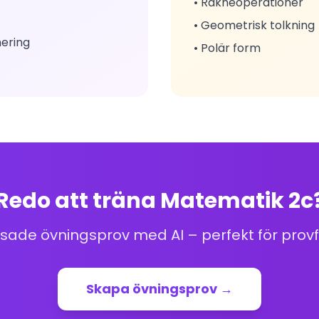
• Räkneoperationer
• Geometrisk tolkning
mering
• Polär form
Redo att träna Matematik 2c
ade övningsprov med AI – perfekt för provf
Skapa övningsprov →