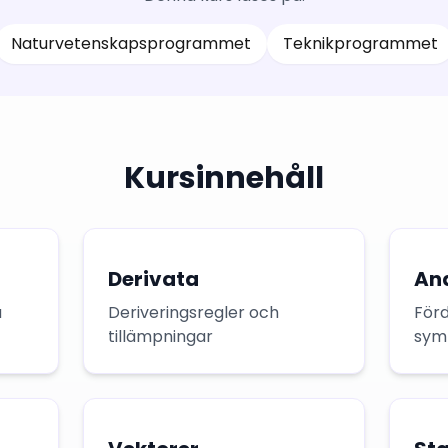
Naturvetenskapsprogrammet
Teknikprogrammet
Kursinnehåll
Derivata
An
a
Deriveringsregler och
För
tillämpningar
symm