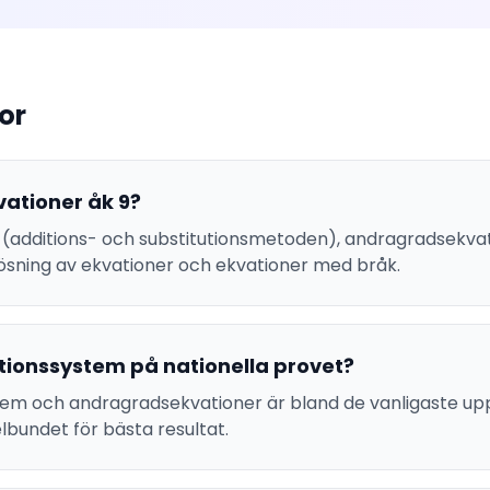
or
vationer åk 9?
(additions- och substitutionsmetoden), andragradsekvat
 lösning av ekvationer och ekvationer med bråk.
ionssystem på nationella provet?
tem och andragradsekvationer är bland de vanligaste up
lbundet för bästa resultat.