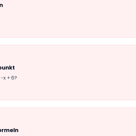
ln
punkt
 −x + 6?
formeln