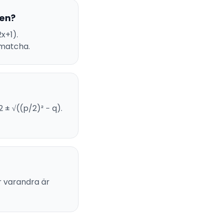
den?
x+1).
 matcha.
 ± √((p/2)² − q).
r varandra är