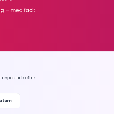
g – med facit.
r anpassade efter
atorn