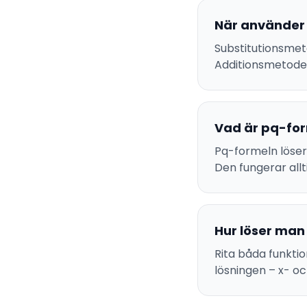
När använder
Substitutionsmeto
Additionsmetoden 
Vad är pq-fo
Pq-formeln löser 
Den fungerar allti
Hur löser man
Rita båda funkti
lösningen – x- o