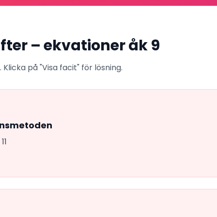
fter –
ekvationer
åk
9
Klicka på "Visa facit" för lösning.
ionsmetoden
 11