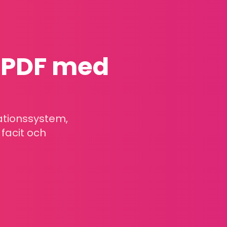
r PDF med
ationssystem,
facit och