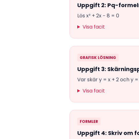
Uppgift 2: Pq-forme
Lös x² + 2x − 8 = 0
Visa facit
GRAFISK LÖSNING
Uppgift 3: Skärnings
Var skär y = x + 2 och y =
Visa facit
FORMLER
Uppgift 4: Skriv om 