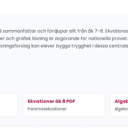
 9 sammanfattar och fördjupar allt från åk 7–8. Ekvation
r och grafisk lösning är avgörande för nationella prove
lösningsförslag kan elever bygga trygghet i dessa centra
Ekvationer åk 8 PDF
Algeb
Parentesekvationer
Algebr