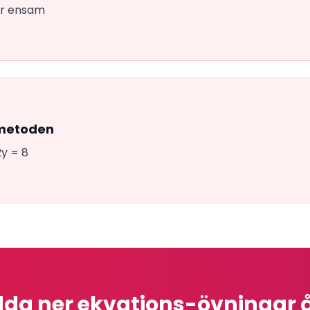
 är ensam
smetoden
2y = 8
da ner ekvations-övningar 