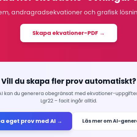
em, andragradsekvationer och grafisk lösnin
Skapa
ekvationer
-PDF →
Vill du skapa fler prov automatiskt?
AI kan du generera obegränsat med ekvationer-uppgifte
Lgr22 – facit ingår alltid.
a eget prov med AI →
Läs mer om AI-gener