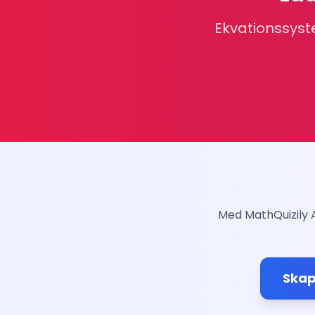
Ekvationssyst
Med MathQuizily 
Skap