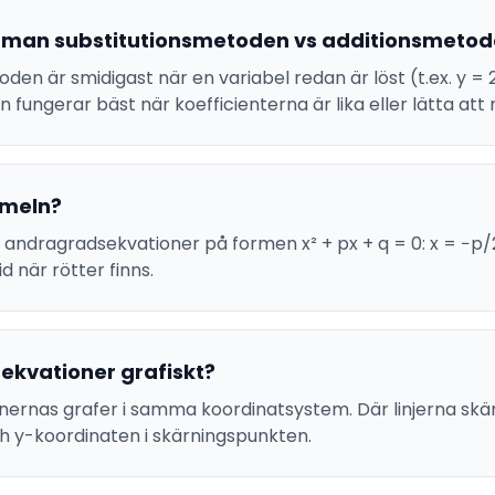
 man substitutionsmetoden vs additionsmeto
den är smidigast när en variabel redan är löst (t.ex. y = 2
fungerar bäst när koefficienterna är lika eller lätta att
rmeln?
andragradsekvationer på formen x² + px + q = 0: x = −p/2
d när rötter finns.
 ekvationer grafiskt?
onernas grafer i samma koordinatsystem. Där linjerna skä
ch y-koordinaten i skärningspunkten.