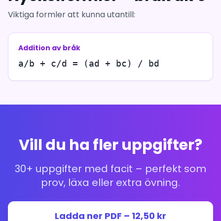
Viktiga formler att kunna utantill:
Addition av bråk
a/b + c/d = (ad + bc) / bd
Vill du ha fler uppgifter?
30+ uppgifter med facit – perfekt som
prov, läxa eller extra övning.
Ladda ner PDF – 12,50 kr