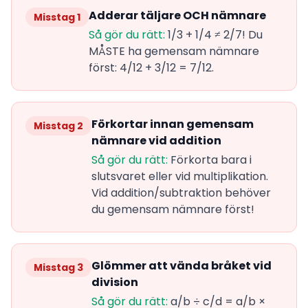
Adderar täljare OCH nämnare
Misstag 1
Så gör du rätt:
1/3 + 1/4 ≠ 2/7! Du
MÅSTE ha gemensam nämnare
först: 4/12 + 3/12 = 7/12.
Förkortar innan gemensam
Misstag 2
nämnare vid addition
Så gör du rätt:
Förkorta bara i
slutsvaret eller vid multiplikation.
Vid addition/subtraktion behöver
du gemensam nämnare först!
Glömmer att vända bråket vid
Misstag 3
division
Så gör du rätt:
a/b ÷ c/d = a/b ×