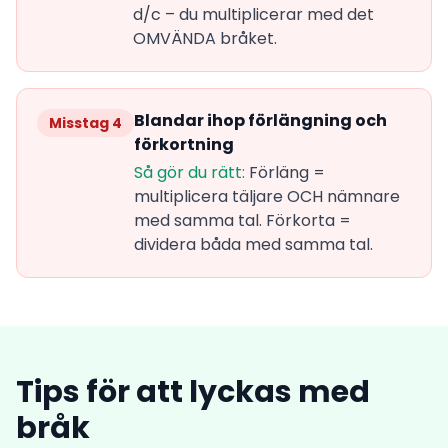
d/c – du multiplicerar med det
OMVÄNDA bråket.
Blandar ihop förlängning och
Misstag 4
förkortning
Så gör du rätt:
Förläng =
multiplicera täljare OCH nämnare
med samma tal. Förkorta =
dividera båda med samma tal.
Tips för att lyckas med
bråk