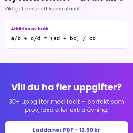
Viktiga formler att kunna utantill:
Addition av bråk
a/b + c/d = (ad + bc) / bd
Vill du ha fler uppgifter?
30+ uppgifter med facit – perfekt som
prov, läxa eller extra övning.
Ladda ner PDF – 12,50 kr