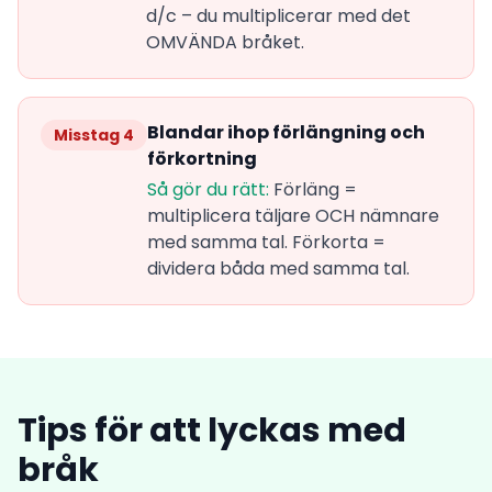
d/c – du multiplicerar med det
OMVÄNDA bråket.
Blandar ihop förlängning och
Misstag 4
förkortning
Så gör du rätt:
Förläng =
multiplicera täljare OCH nämnare
med samma tal. Förkorta =
dividera båda med samma tal.
Tips för att lyckas med
bråk