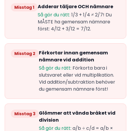
Adderar täljare OCH nämnare
Misstag 1
Så gör du rätt:
1/3 + 1/4 ≠ 2/7! Du
MÅSTE ha gemensam nämnare
först: 4/12 + 3/12 = 7/12.
Förkortar innan gemensam
Misstag 2
nämnare vid addition
Så gör du rätt:
Förkorta bara i
slutsvaret eller vid multiplikation.
Vid addition/subtraktion behöver
du gemensam nämnare först!
Glömmer att vända bråket vid
Misstag 3
division
Så gör du rätt:
a/b ÷ c/d = a/b ×