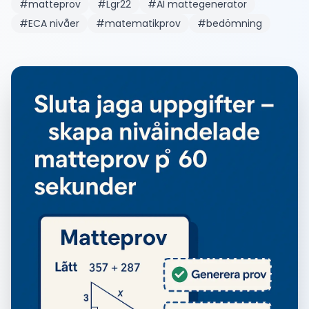
#
matteprov
#
Lgr22
#
AI mattegenerator
#
ECA nivåer
#
matematikprov
#
bedömning