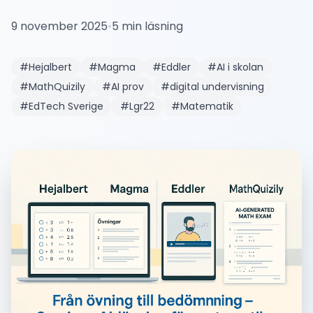
9 november 2025
•
5
min läsning
#
Hejalbert
#
Magma
#
Eddler
#
AI i skolan
#
MathQuizily
#
AI prov
#
digital undervisning
#
EdTech Sverige
#
Lgr22
#
Matematik