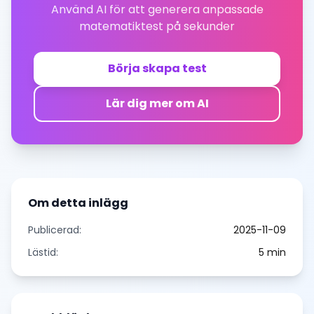
Använd AI för att generera anpassade
matematiktest på sekunder
Börja skapa test
Lär dig mer om AI
Om detta inlägg
Publicerad:
2025-11-09
Lästid:
5
min