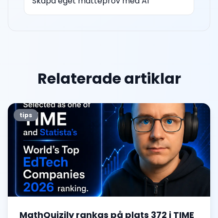
Skapa eget matteprov med AI
Relaterade artiklar
tips
MathQuizily rankas på plats 372 i TIME