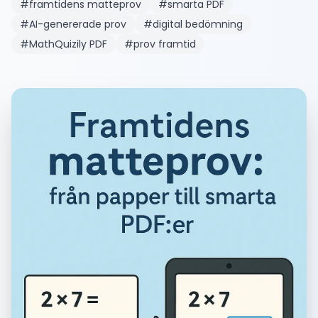
#
framtidens matteprov
#
smarta PDF
#
AI-genererade prov
#
digital bedömning
#
MathQuizily PDF
#
prov framtid