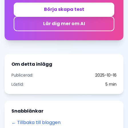
Börja skapa test
Lär dig mer om AI
Om detta inlägg
Publicerad:
2025-10-16
Lästid:
5
min
Snabblänkar
← Tillbaka till bloggen