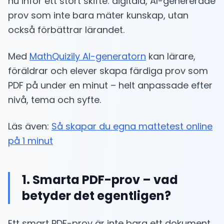
nu inför ett stort skifte: digitala, AI-genererade
prov som inte bara mäter kunskap, utan
också förbättrar lärandet.
Med
MathQuizily AI-generatorn
kan lärare,
föräldrar och elever skapa färdiga prov som
PDF på under en minut – helt anpassade efter
nivå, tema och syfte.
Läs även:
Så skapar du egna mattetest online
på 1 minut
1. Smarta PDF-prov – vad
betyder det egentligen?
Ett smart PDF-prov är inte bara ett dokument.