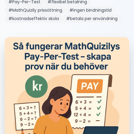
#
Pay-Per-Test
#
flexibel betalning
#
MathQuizily prissättning
#
ingen bindningstid
#
kostnadseffektiv skola
#
betala per användning