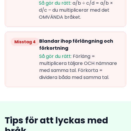
Så gör du rätt:
a/b ÷ c/d = a/b ×
d/c – du multiplicerar med det
OMVÄNDA bråket.
Blandar ihop förlängning och
Misstag 4
förkortning
Så gör du rätt:
Förläng =
multiplicera täljare OCH nämnare
med samma tal. Förkorta =
dividera båda med samma tal.
Tips för att lyckas med