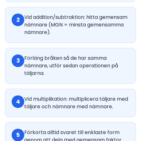
Vid addition/subtraktion: hitta gemensam
2
nämnare (MGN = minsta gemensamma
nämnare).
Förläng bråken så de har samma
3
nämnare, utför sedan operationen på
täljarna.
Vid multiplikation: multiplicera täljare med
4
täljare och nämnare med nämnare.
Förkorta alltid svaret till enklaste form
5
genom att dela med gemensam faktor.