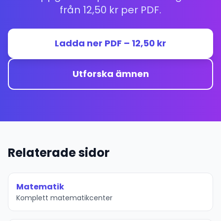
från 12,50 kr per PDF.
Ladda ner PDF – 12,50 kr
Utforska ämnen
Relaterade sidor
Matematik
Komplett matematikcenter