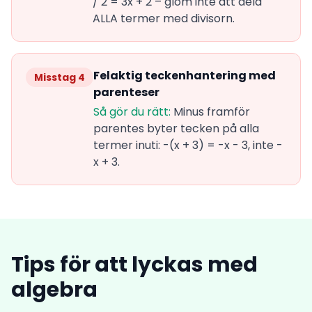
/ 2 = 3x + 2 – glöm inte att dela
ALLA termer med divisorn.
Felaktig teckenhantering med
Misstag 4
parenteser
Så gör du rätt:
Minus framför
parentes byter tecken på alla
termer inuti: -(x + 3) = -x - 3, inte -
x + 3.
Tips för att lyckas med
algebra