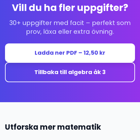
Vill du ha fler uppgifter?
30+ uppgifter med facit – perfekt som
prov, läxa eller extra övning.
Ladda ner PDF – 12,50 kr
Tillbaka till algebra åk 3
Utforska mer matematik