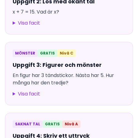
Uppgift 2: Lös med okänt tal
x + 7 = 15. Vad är x?
Visa facit
MÖNSTER
GRATIS
Nivå C
Uppgift 3: Figurer och mönster
En figur har 3 tändstickor. Nästa har 5. Hur
många har den tredje?
Visa facit
SAKNAT TAL
GRATIS
Nivå A
Uppgift 4: Skriv ett uttryck