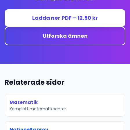
Ladda ner PDF – 12,50 kr
Utforska ämnen
Relaterade sidor
Matematik
Komplett matematikcenter
Nationella prov