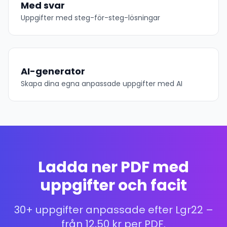
Med svar
Uppgifter med steg-för-steg-lösningar
AI-generator
Skapa dina egna anpassade uppgifter med AI
Ladda ner PDF med
uppgifter och facit
30+ uppgifter anpassade efter Lgr22 –
från 12,50 kr per PDF.