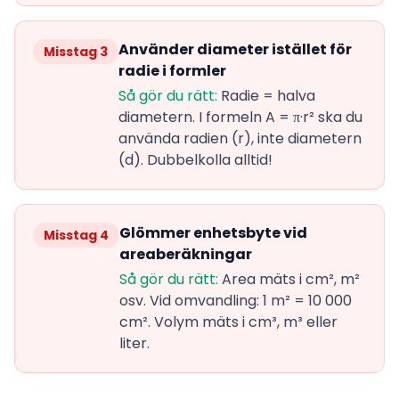
Använder diameter istället för
Misstag 3
radie i formler
Så gör du rätt:
Radie = halva
diametern. I formeln A = π·r² ska du
använda radien (r), inte diametern
(d). Dubbelkolla alltid!
Glömmer enhetsbyte vid
Misstag 4
areaberäkningar
Så gör du rätt:
Area mäts i cm², m²
osv. Vid omvandling: 1 m² = 10 000
cm². Volym mäts i cm³, m³ eller
liter.