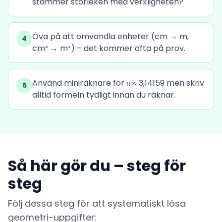
stämmer storleken med verkligheten?
Öva på att omvandla enheter (cm → m,
4
cm² → m²) – det kommer ofta på prov.
Använd miniräknare för π ≈ 3,14159 men skriv
5
alltid formeln tydligt innan du räknar.
Så här gör du – steg för
steg
Följ dessa steg för att systematiskt lösa
geometri-uppgifter: