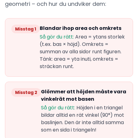
geometri – och hur du undviker dem:
Blandar ihop area och omkrets
Misstag 1
Så gör du rätt:
Area = ytans storlek
(t.ex. bas × höjd). Omkrets =
summan av alla sidor runt figuren.
Tänk: area = yta inuti, omkrets =
sträckan runt.
Glömmer att höjden måste vara
Misstag 2
vinkelrät mot basen
Så gör du rätt:
Höjden i en triangel
bildar alltid en rät vinkel (90°) mot
baslinjen. Den är inte alltid samma
som en sida i triangeln!