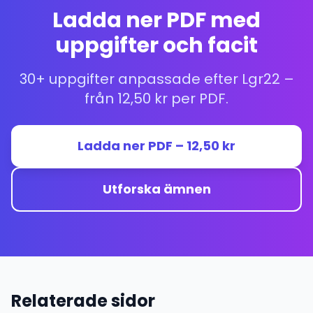
Ladda ner PDF med
uppgifter och facit
30+ uppgifter anpassade efter Lgr22 –
från 12,50 kr per PDF.
Ladda ner PDF – 12,50 kr
Utforska ämnen
Relaterade sidor