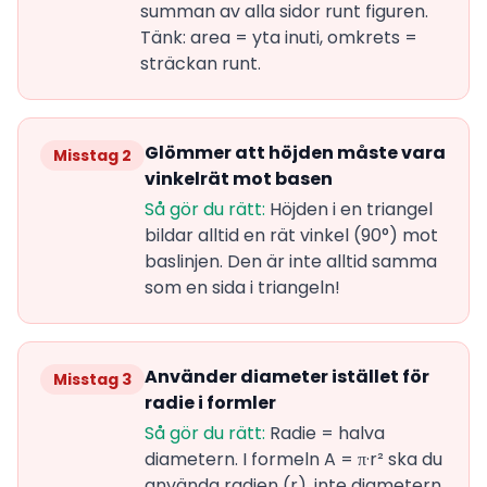
summan av alla sidor runt figuren.
Tänk: area = yta inuti, omkrets =
sträckan runt.
Glömmer att höjden måste vara
Misstag 2
vinkelrät mot basen
Så gör du rätt:
Höjden i en triangel
bildar alltid en rät vinkel (90°) mot
baslinjen. Den är inte alltid samma
som en sida i triangeln!
Använder diameter istället för
Misstag 3
radie i formler
Så gör du rätt:
Radie = halva
diametern. I formeln A = π·r² ska du
använda radien (r), inte diametern