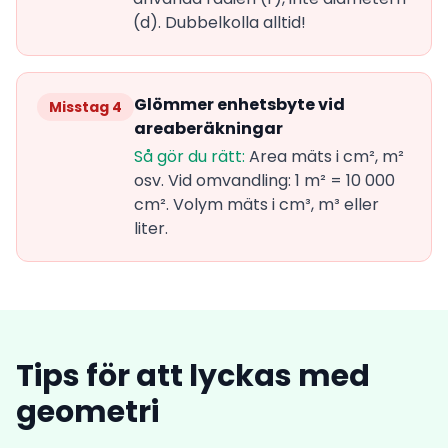
(d). Dubbelkolla alltid!
Glömmer enhetsbyte vid
Misstag 4
areaberäkningar
Så gör du rätt:
Area mäts i cm², m²
osv. Vid omvandling: 1 m² = 10 000
cm². Volym mäts i cm³, m³ eller
liter.
Tips för att lyckas med
geometri