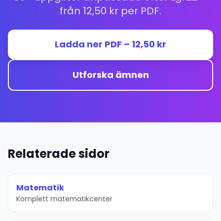
från 12,50 kr per PDF.
Ladda ner PDF – 12,50 kr
Utforska ämnen
Relaterade sidor
Matematik
Komplett matematikcenter