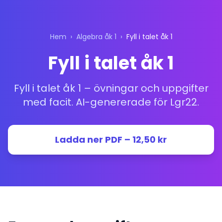
Hem
›
Algebra åk 1
›
Fyll i talet åk 1
Fyll i talet åk 1
Fyll i talet åk 1 – övningar och uppgifter
med facit. AI-genererade för Lgr22.
Ladda ner PDF – 12,50 kr