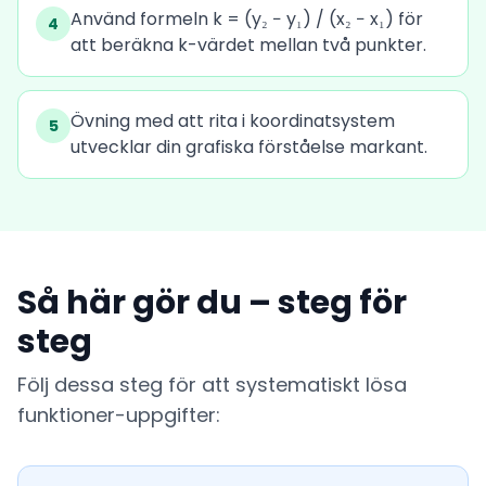
Använd formeln k = (y₂ − y₁) / (x₂ − x₁) för
4
att beräkna k-värdet mellan två punkter.
Övning med att rita i koordinatsystem
5
utvecklar din grafiska förståelse markant.
Så här gör du – steg för
steg
Följ dessa steg för att systematiskt lösa
funktioner-uppgifter: