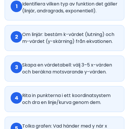
Identifiera vilken typ av funktion det gäller
1
(linjär, andragrads, exponentiell).
Om linjär: bestäm k-värdet (lutning) och
2
m-värdet (y-skärning) från ekvationen.
Skapa en värdetabell: välj 3–5 x-värden
3
och beräkna motsvarande y-värden.
Rita in punkterna i ett koordinatsystem
4
och dra en linje/kurva genom dem.
Tolka grafen: Vad händer med y när x
5