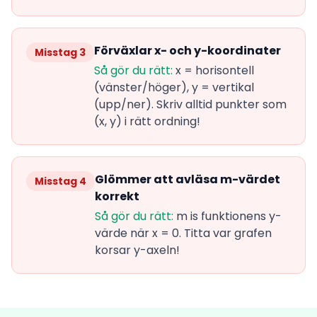
Förväxlar x- och y-koordinater
Misstag 3
Så gör du rätt:
x = horisontell
(vänster/höger), y = vertikal
(upp/ner). Skriv alltid punkter som
(x, y) i rätt ordning!
Glömmer att avläsa m-värdet
Misstag 4
korrekt
Så gör du rätt:
m is funktionens y-
värde när x = 0. Titta var grafen
korsar y-axeln!