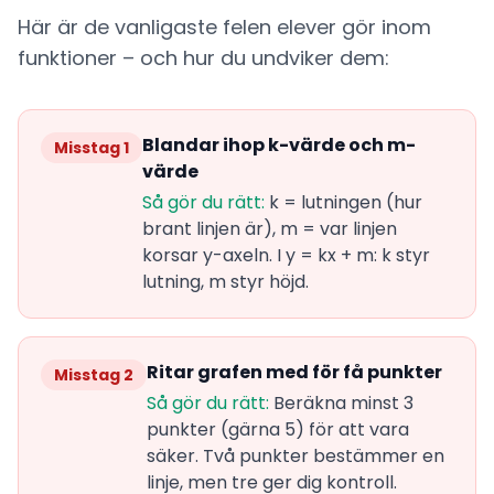
Här är de vanligaste felen elever gör inom
funktioner – och hur du undviker dem:
Blandar ihop k-värde och m-
Misstag 1
värde
Så gör du rätt:
k = lutningen (hur
brant linjen är), m = var linjen
korsar y-axeln. I y = kx + m: k styr
lutning, m styr höjd.
Ritar grafen med för få punkter
Misstag 2
Så gör du rätt:
Beräkna minst 3
punkter (gärna 5) för att vara
säker. Två punkter bestämmer en
linje, men tre ger dig kontroll.