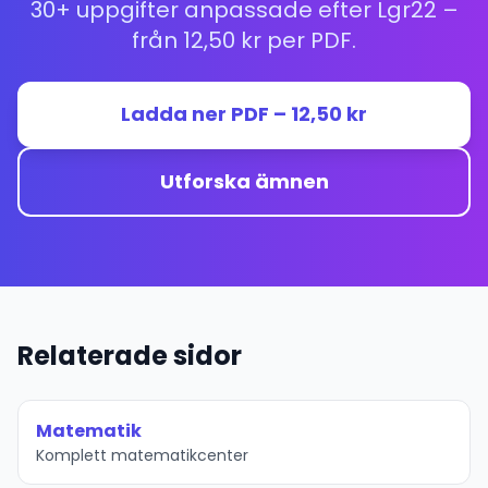
30+ uppgifter anpassade efter Lgr22 –
från 12,50 kr per PDF.
Ladda ner PDF – 12,50 kr
Utforska ämnen
Relaterade sidor
Matematik
Komplett matematikcenter