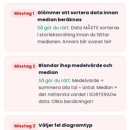
Glömmer att sortera data innan
Misstag 1
median beräknas
Så gör du rätt:
Data MÅSTE sorteras
i storleksordning innan du hittar
medianen. Annars blir svaret fel!
Blandar ihop medelvärde och
Misstag 2
median
Så gör du rätt:
Medelvärde =
summera alla tal ÷ antal. Median =
det mittersta värdet i SORTERADe
data. Olika beräkningar!
Väljer fel diagramtyp
Misstag 3