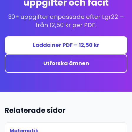
uppgifter och facit
30+ uppgifter anpassade efter Lgr22 –
från 12,50 kr per PDF.
Ladda ner PDF – 12,50 kr
Utforska ämnen
Relaterade sidor
Matematik