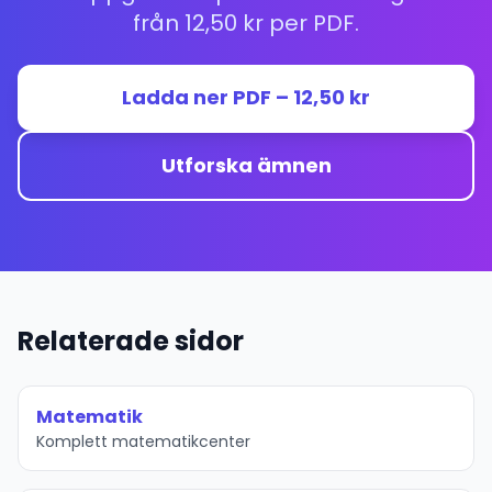
från 12,50 kr per PDF.
Ladda ner PDF – 12,50 kr
Utforska ämnen
Relaterade sidor
Matematik
Komplett matematikcenter