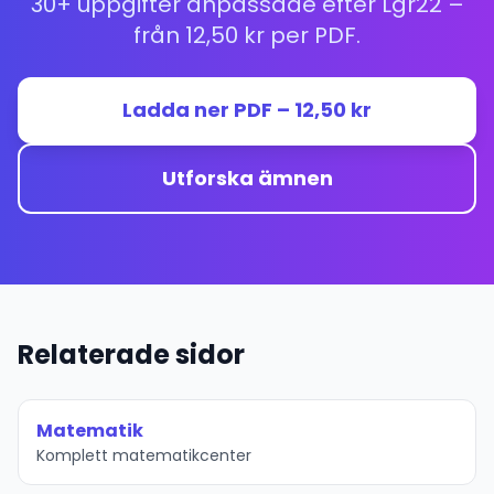
30+ uppgifter anpassade efter Lgr22 –
från 12,50 kr per PDF.
Ladda ner PDF – 12,50 kr
Utforska ämnen
Relaterade sidor
Matematik
Komplett matematikcenter