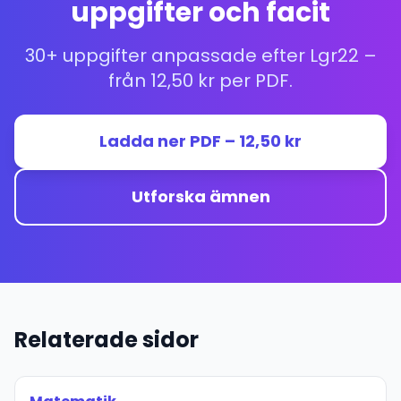
uppgifter och facit
30+ uppgifter anpassade efter Lgr22 –
från 12,50 kr per PDF.
Ladda ner PDF – 12,50 kr
Utforska ämnen
Relaterade sidor