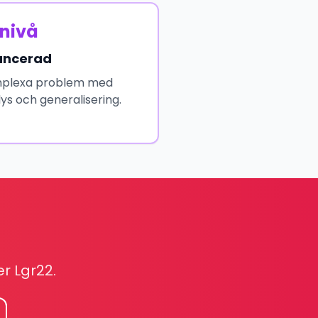
nivå
ancerad
plexa problem med
ys och generalisering.
r Lgr22.