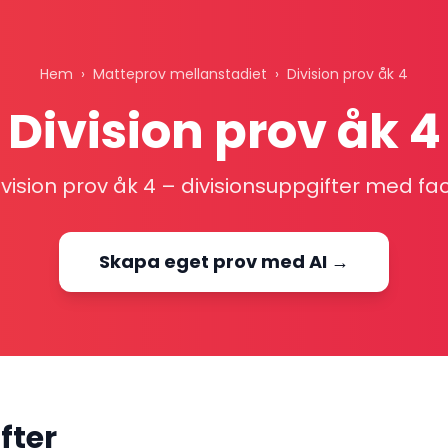
Hem
›
Matteprov mellanstadiet
›
Division prov åk 4
Division prov åk 4
ivision prov åk 4 – divisionsuppgifter med faci
Skapa eget prov med AI →
fter