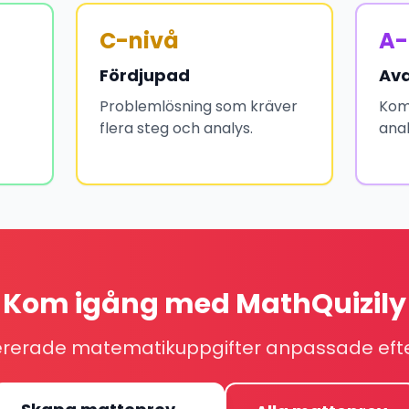
C-nivå
A-
Fördjupad
Av
Problemlösning som kräver
Kom
flera steg och analys.
anal
Kom igång med MathQuizily
rerade matematikuppgifter anpassade efte