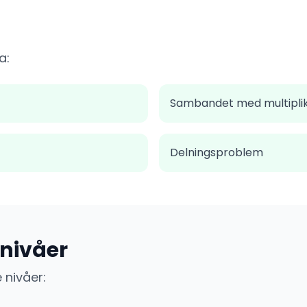
a:
Sambandet med multiplik
Delningsproblem
snivåer
e nivåer: