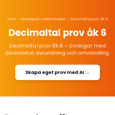
Hem
›
Matteprov mellanstadiet
›
Decimaltal prov åk 6
Decimaltal prov åk 6
Decimaltal prov åk 6 – övningar med
decimaltal, avrundning och omvandling.
Skapa eget prov med AI →