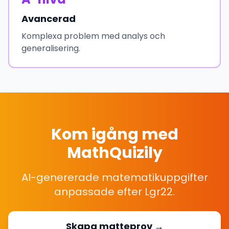
Avancerad
Komplexa problem med analys och
generalisering.
Kom igång med
MathQuizily
AI-genererade matematikuppgifter
anpassade efter Lgr22.
Skapa matteprov →