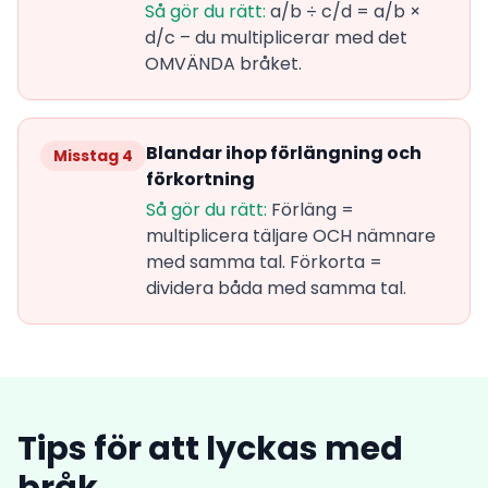
Så gör du rätt:
a/b ÷ c/d = a/b ×
d/c – du multiplicerar med det
OMVÄNDA bråket.
Blandar ihop förlängning och
Misstag 4
förkortning
Så gör du rätt:
Förläng =
multiplicera täljare OCH nämnare
med samma tal. Förkorta =
dividera båda med samma tal.
Tips för att lyckas med