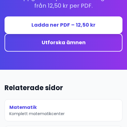
från 12,50 kr per PDF.
Ladda ner PDF – 12,50 kr
Utforska ämnen
Relaterade sidor
Matematik
Komplett matematikcenter