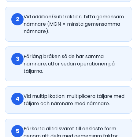
Vid addition/subtraktion: hitta gemensam
2
nämnare (MGN = minsta gemensamma
nämnare).
Förläng bråken så de har samma
3
nämnare, utför sedan operationen på
täljarna.
Vid multiplikation: multiplicera täljare med
4
täljare och nämnare med nämnare.
Förkorta alltid svaret till enklaste form
5
genom att dela med gemensam faktor.