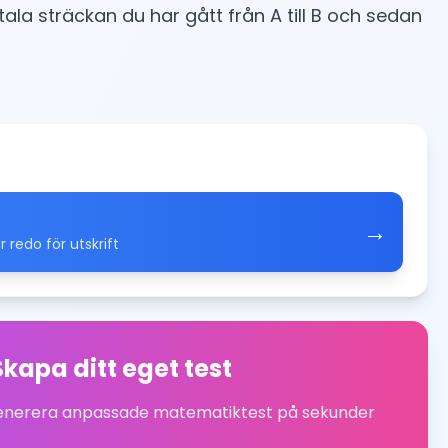
ala sträckan du har gått från A till B och sedan
→
redo för utskrift
Skapa ditt eget test
generera anpassade matematiktest på sekunder