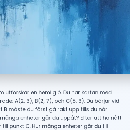
m utforskar en hemlig ö. Du har kartan med
de: A(2, 3), B(2, 7), och C(5, 3). Du börjar vid
t B måste du först gå rakt upp tills du når
r många enheter går du uppåt? Efter att ha nått
r till punkt C. Hur många enheter går du till