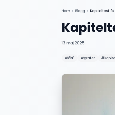
Hem
›
Blogg
›
Kapiteltest åk
Kapitelt
13 maj 2025
#
åk8
#
grafer
#
kapite