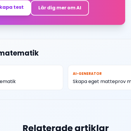
skapa test
Lär dig mer om AI
 matematik
AI-GENERATOR
tematik
Skapa eget matteprov m
Relaterade artiklar