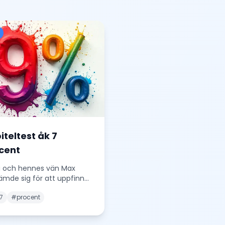
iteltest åk 7
cent
 och hennes vän Max
ämde sig för att uppfinna
y typ av cykel. De
7
#
procent
knade att om de säl
...