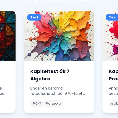
Test
Test
Kapiteltest åk 7
Kap
Algebra
Pro
er
Under en berömd
Anna
par
fotbollsmatch på 1970-talet
best
 cm.
sprang en spelare, Johan, 8
en n
#
åk7
#
algebra
#
åk
gånger längre än sin lagkamr
...
berä