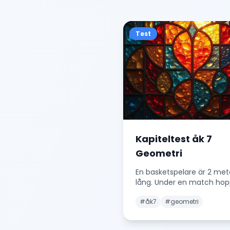
Test
Kapiteltest åk 7
Geometri
En basketspelare är 2 met
lång. Under en match hop
han upp till en höjd av 75
#
åk7
#
geometri
Hur mycket hö
...