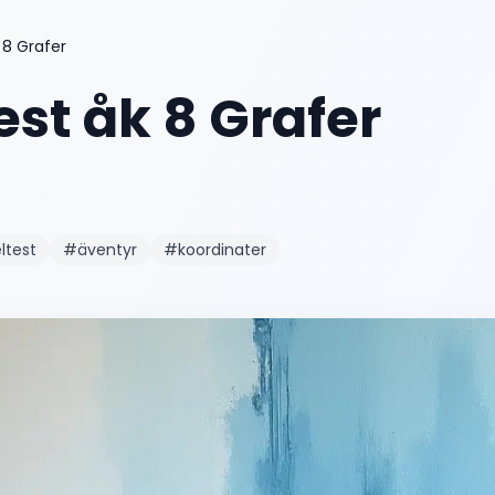
 8 Grafer
est åk 8 Grafer
ltest
#
äventyr
#
koordinater