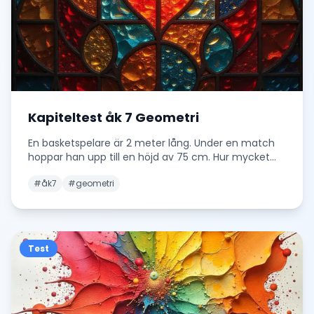
Kapiteltest åk 7 Geometri
En basketspelare är 2 meter lång. Under en match
hoppar han upp till en höjd av 75 cm. Hur mycket
hö
...
#
åk7
#
geometri
Test