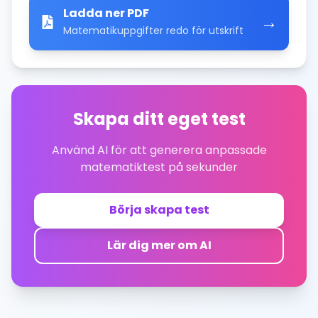
Ladda ner PDF
→
Matematikuppgifter redo för utskrift
Skapa ditt eget test
Använd AI för att generera anpassade
matematiktest på sekunder
Börja skapa test
Lär dig mer om AI