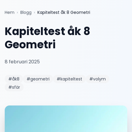
Hem
›
Blogg
›
Kapiteltest åk 8 Geometri
Kapiteltest åk 8
Geometri
8 februari 2025
#
åk8
#
geometri
#
kapiteltest
#
volym
#
sfär