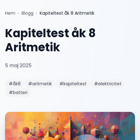
Hem
›
Blogg
›
Kapiteltest åk 8 Aritmetik
Kapiteltest åk 8
Aritmetik
5 maj 2025
#
åk8
#
aritmetik
#
kapiteltest
#
elektricitet
#
batteri