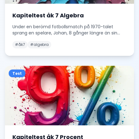
Kapiteltest åk 7 Algebra
Under en berömd fotbollsmatch på 1970-talet
sprang en spelare, Johan, 8 gånger längre än sin
lagkamr
...
#
åk7
#
algebra
Test
Kapiteltest åk 7 Procent