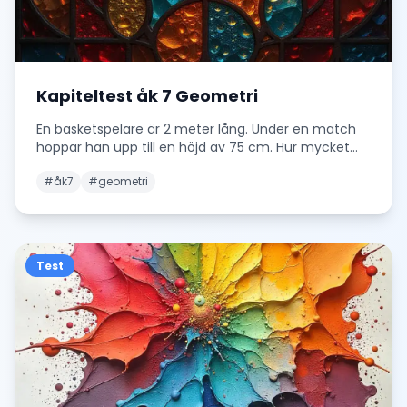
Kapiteltest åk 7 Geometri
En basketspelare är 2 meter lång. Under en match
hoppar han upp till en höjd av 75 cm. Hur mycket
hö
...
#
åk7
#
geometri
Test