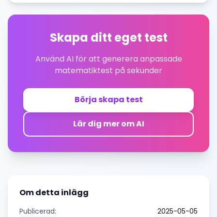
Skapa ditt eget test
Använd AI för att generera anpassade
matematiktest på sekunder
Börja skapa test
Lär dig mer om AI
Om detta inlägg
Publicerad:
2025-05-05