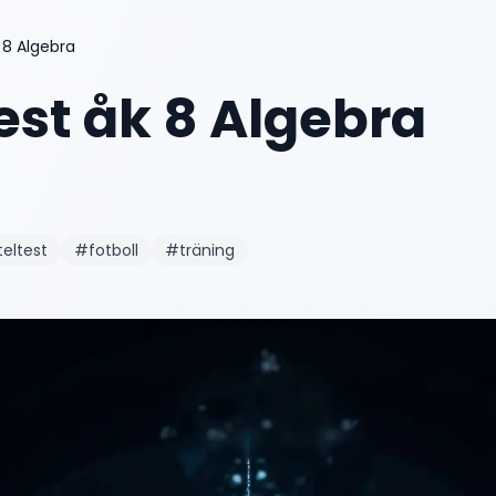
 8 Algebra
est åk 8 Algebra
teltest
#
fotboll
#
träning