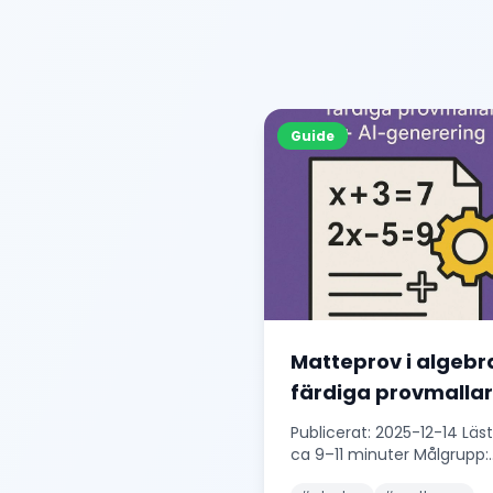
Guide
Matteprov i algebr
färdiga provmallar
AI-generering (20
Publicerat: 2025-12-14 Läst
ca 9–11 minuter Målgrupp:
Lärare i grundskolan, åk 4