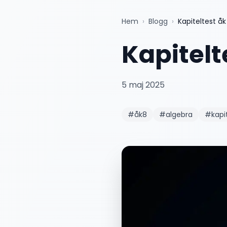
Hem
›
Blogg
›
Kapiteltest åk
Kapitelt
5 maj 2025
#
åk8
#
algebra
#
kapi