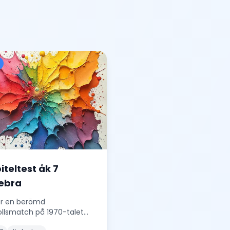
iteltest åk 7
ebra
r en berömd
ollsmatch på 1970-talet
ng en spelare, Johan, 8