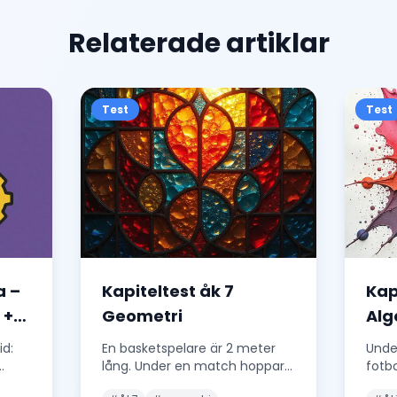
Relaterade artiklar
Test
Test
a –
Kapiteltest åk 7
Kap
 +
Geometri
Alg
26)
id:
En basketspelare är 2 meter
Unde
lång. Under en match hoppar
fotb
–9
han upp till en höjd av 75 cm.
spra