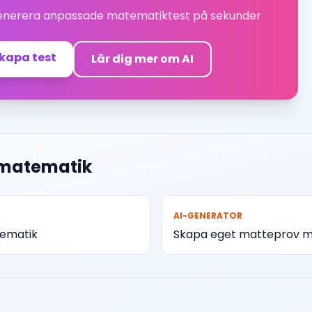
generera anpassade matematiktest på sekunder
skapa test
Lär dig mer om AI
 matematik
AI-GENERATOR
tematik
Skapa eget matteprov m