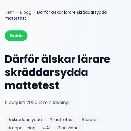
Hem
›
Blogg
›
Därför älskar lärare skräddarsydda
mattetest
Guide
Därför älskar lärare
skräddarsydda
mattetest
11 augusti 2025
•
3
min läsning
#
skräddarsydda
#
mattetest
#
lärare
#
anpassning
#
AI
#
individuell