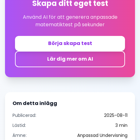
Skapa ditt eget test
Använd AI för att generera anpassade
matematiktest på sekunder
Börja skapa test
Lär dig mer om AI
Om detta inlägg
Publicerad:
2025-08-11
Lästid:
3
min
Ämne:
Anpassad Undervisning