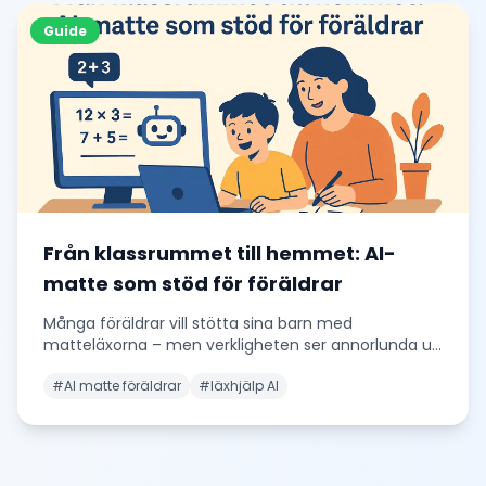
Guide
Från klassrummet till hemmet: AI-
matte som stöd för föräldrar
Många föräldrar vill stötta sina barn med
matteläxorna – men verkligheten ser annorlunda ut.
Matteun
...
#
AI matte föräldrar
#
läxhjälp AI