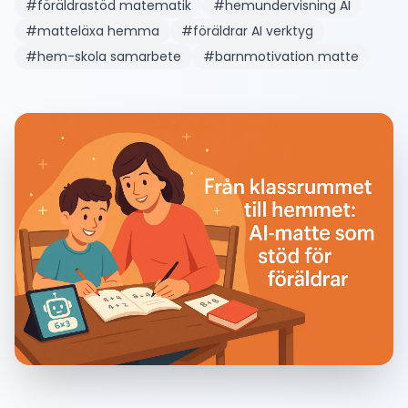
#
föräldrastöd matematik
#
hemundervisning AI
#
matteläxa hemma
#
föräldrar AI verktyg
#
hem-skola samarbete
#
barnmotivation matte