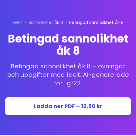
Hem
›
Sannolikhet åk 8
›
Betingad sannolikhet åk 8
Betingad sannolikhet
åk 8
Betingad sannolikhet åk 8 – övningar
och uppgifter med facit. AI-genererade
för Lgr22.
Ladda ner PDF – 12,50 kr