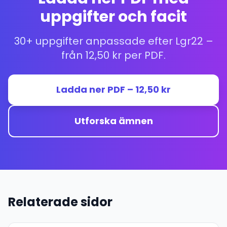
uppgifter och facit
30+ uppgifter anpassade efter Lgr22 –
från 12,50 kr per PDF.
Ladda ner PDF – 12,50 kr
Utforska ämnen
Relaterade sidor