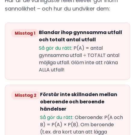
Här är de vanligaste felen elever gör inom
sannolikhet – och hur du undviker dem:
Blandar ihop gynnsamma utfall
Misstag 1
och totalt antal utfall
Så gör du rätt:
P(A) = antal
gynnsamma utfall ÷ TOTALT antal
möjliga utfall. Glöm inte att räkna
ALLA utfall!
Förstår inte skillnaden mellan
Misstag 2
oberoende och beroende
händelser
Så gör du rätt:
Oberoende: P(A och
B) = P(A) × P(B). Om beroende
(t.ex. dra kort utan att lägga