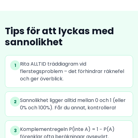
Tips för att lyckas med
sannolikhet
Rita ALLTID träddiagram vid
1
flerstegsproblem – det förhindrar räknefel
och ger överblick.
Sannolikhet ligger alltid mellan 0 och 1 (eller
2
0% och 100%). Får du annat, kontrollera!
Komplementregeln P(inte A) = 1 − P(A)
3
förenklar ofta beräkningar avsevärt.