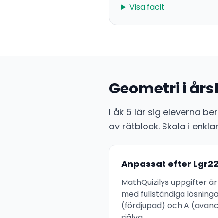
Visa facit
Geometri i års
I åk 5 lär sig eleverna b
av rätblock. Skala i enk
Anpassat efter Lgr2
MathQuizilys uppgifter är
med fullständiga lösninga
(fördjupad) och A (avance
själva.