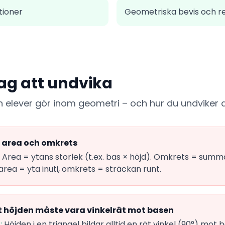
tioner
Geometriska bevis och 
ag att undvika
en elever gör inom geometri – och hur du undviker
 area och omkrets
Area = ytans storlek (t.ex. bas × höjd). Omkrets = summa
 area = yta inuti, omkrets = sträckan runt.
 höjden måste vara vinkelrät mot basen
:
Höjden i en triangel bildar alltid en rät vinkel (90°) mot ba