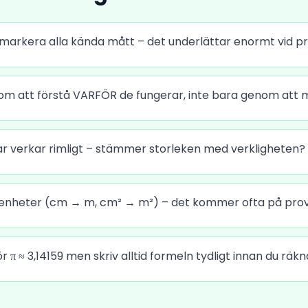
ch markera alla kända mått – det underlättar enormt vid p
om att förstå VARFÖR de fungerar, inte bara genom att
var verkar rimligt – stämmer storleken med verkligheten?
enheter (cm → m, cm² → m²) – det kommer ofta på prov
 π ≈ 3,14159 men skriv alltid formeln tydligt innan du räkn