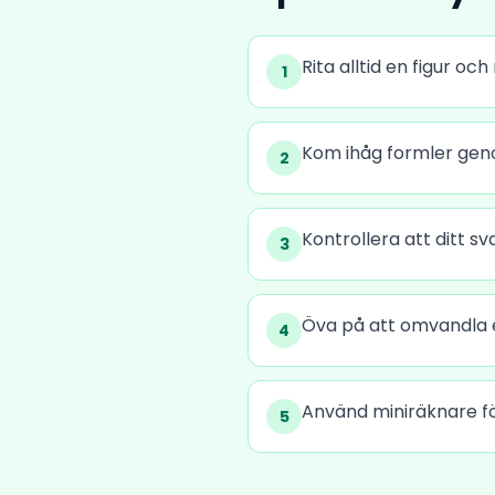
Rita alltid en figur o
1
Kom ihåg formler gen
2
Kontrollera att ditt s
3
Öva på att omvandla 
4
Använd miniräknare för
5