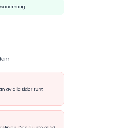
resonemang
 dem:
n av alla sidor runt
slinjen. Den är inte alltid