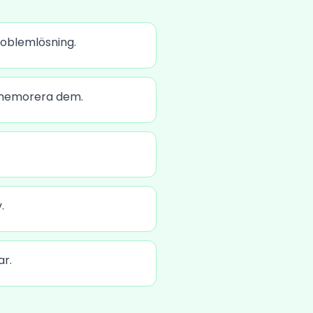
roblemlösning.
 memorera dem.
.
ar.