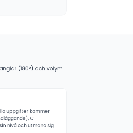
rianglar (180°) och volym
 Alla uppgifter kommer
undläggande), C
 sin nivå och utmana sig