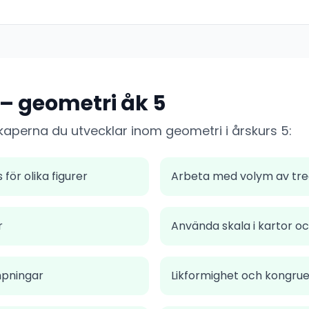
 – geometri åk 5
skaperna du utvecklar inom geometri i årskurs 5:
ör olika figurer
Arbeta med volym av tre
r
Använda skala i kartor oc
mpningar
Likformighet och kongru