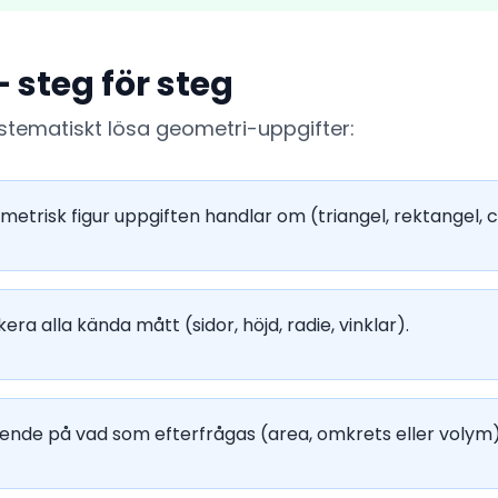
– steg för steg
ystematiskt lösa geometri-uppgifter:
ometrisk figur uppgiften handlar om (triangel, rektangel, ci
era alla kända mått (sidor, höjd, radie, vinklar).
oende på vad som efterfrågas (area, omkrets eller volym)