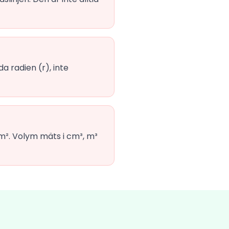
a radien (r), inte
cm². Volym mäts i cm³, m³