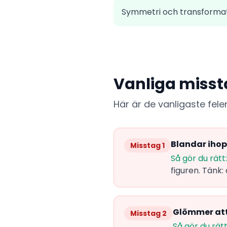
Symmetri och transforma
Vanliga misst
Här är de vanligaste fel
Blandar ihop
Misstag 1
Så gör du rätt:
figuren. Tänk:
Glömmer att
Misstag 2
Så gör du rätt