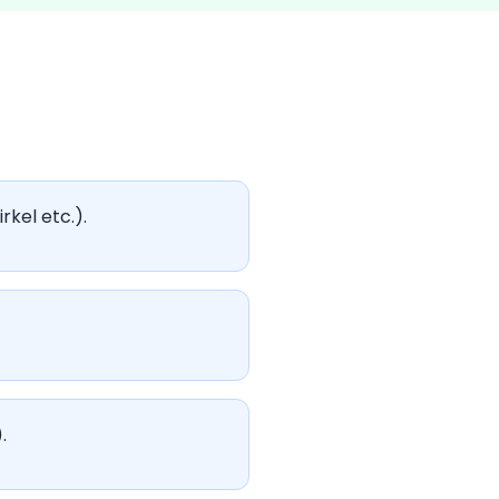
rkel etc.).
.