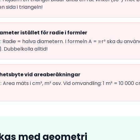
sida i triangeln!
meter istället för radie i formler
:
Radie = halva diametern. I formeln A = π·r² ska du använd
. Dubbelkolla alltid!
etsbyte vid areaberäkningar
:
Area mäts i cm², m² osv. Vid omvandling: 1 m² = 10 000 
yckas med geometri