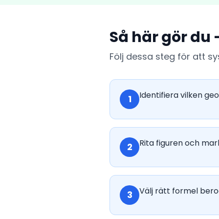
Så här gör du 
Följ dessa steg för att s
Identifiera vilken ge
1
Rita figuren och mark
2
Välj rätt formel ber
3