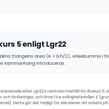
kurs 5 enligt Lgr22
eräkna triangelns area (A = b·h/2), vinkelsumma i t
lare sammanhang introduceras.
2
 anpassade efter Lgr22:s centrala innehåll för årskurs 5.
r och förklaringar, och finns i tre svårighetsnivåer: E (gr
rad). Detta gör det möjligt för alla elever att arbeta på