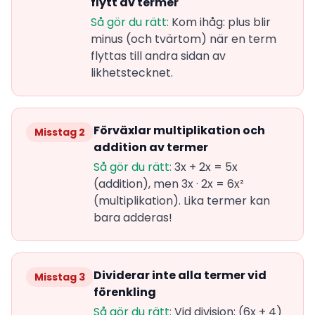
flytt av termer
Så gör du rätt:
Kom ihåg: plus blir
minus (och tvärtom) när en term
flyttas till andra sidan av
likhetstecknet.
Förväxlar multiplikation och
Misstag 2
addition av termer
Så gör du rätt:
3x + 2x = 5x
(addition), men 3x · 2x = 6x²
(multiplikation). Lika termer kan
bara adderas!
Dividerar inte alla termer vid
Misstag 3
förenkling
Så gör du rätt:
Vid division: (6x + 4)