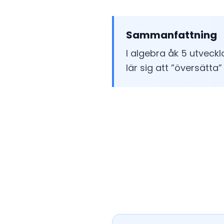
Sammanfattning
I algebra åk 5 utveck
lär sig att ”översätt