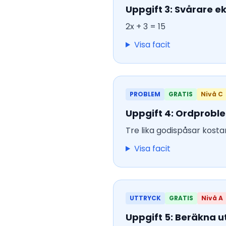
Uppgift 3: Svårare e
2x + 3 = 15
Visa facit
PROBLEM
GRATIS
Nivå C
Uppgift 4: Ordprobl
Tre lika godispåsar kosta
Visa facit
UTTRYCK
GRATIS
Nivå A
Uppgift 5: Beräkna u