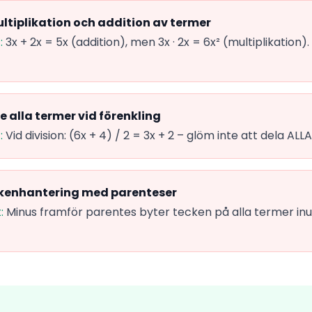
ltiplikation och addition av termer
:
3x + 2x = 5x (addition), men 3x · 2x = 6x² (multiplikation)
te alla termer vid förenkling
:
Vid division: (6x + 4) / 2 = 3x + 2 – glöm inte att dela AL
ckenhantering med parenteser
:
Minus framför parentes byter tecken på alla termer inuti: 