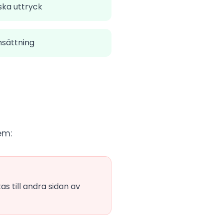
ska uttryck
nsättning
em:
s till andra sidan av