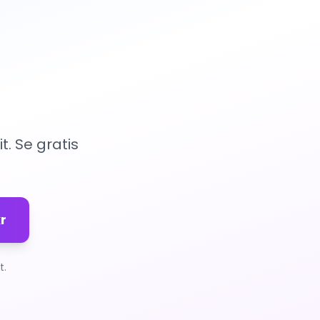
. Se gratis
r
t.