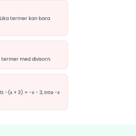
. Lika termer kan bara
LA termer med divisorn.
-(x + 3) = -x - 3, inte -x