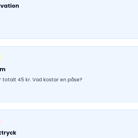
kvation
em
r totalt 45 kr. Vad kostar en påse?
ttryck