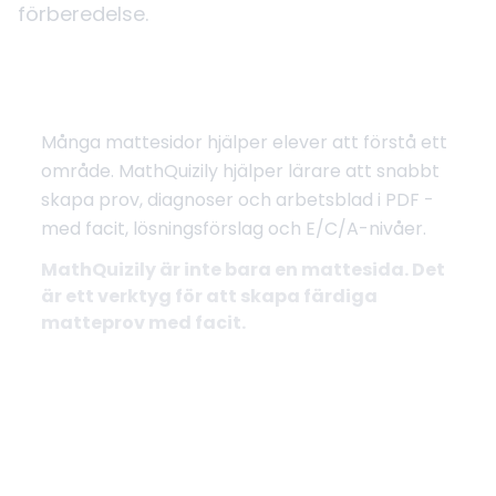
förberedelse.
Från genomgång till färdigt prov
Många mattesidor hjälper elever att förstå ett
område. MathQuizily hjälper lärare att snabbt
skapa prov, diagnoser och arbetsblad i PDF -
med facit, lösningsförslag och E/C/A-nivåer.
MathQuizily är inte bara en mattesida. Det
är ett verktyg för att skapa färdiga
matteprov med facit.
Skapa prov med facit
Se exempel