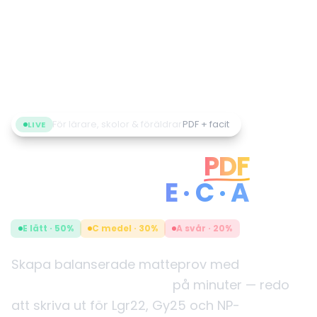
För lärare, skolor & föräldrar
PDF + facit
LIVE
AI-matteprov i
PDF
med facit —
E · C · A
E lätt · 50%
C medel · 30%
A svår · 20%
Skapa balanserade matteprov med
nivåindelning E, C och A
på minuter — redo
att skriva ut för Lgr22, Gy25 och NP-