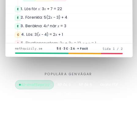
+ 7 = 22
x
: 3
x
Lös för
1.
E
− 3) + 4
x
Förenkla: 5(2
2.
E
3.
Beräkna: 4
x
² när
x
= 3
E
4.
Lös: 3(
x
− 4) = 2
x
+ 1
C
5.
Ekvationssystem: 2
x
+ 3
y
= 12,
x
−
y
= 1
A
5 E · 3 C · 2 A · + Facit
mathquizily.se
Sida 1 / 2
+ 5 fler frågor på nästa sida …
POPULÄRA GENVÄGAR
AI-matteprov
NP åk 9
NP åk 6
Gratis PDF
Alla årskurser