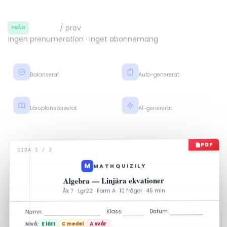
12,50 kr
/ prov
FRÅN
Ingen prenumeration · Inget abonnemang
Nivå E–C–A
Facit + steg
Balanserat
Auto-genererat
Lgr22 · Gy25
Klart på några minuter
Läroplansbaserat
AI-genererat
PDF
SIDA 1 / 2
M
MATHQUIZILY
Algebra — Linjära ekvationer
Åk 7 · Lgr22 · Form A · 10 frågor · 45 min
Datum:
Klass:
Namn:
A svår
C medel
E lätt
Nivå: