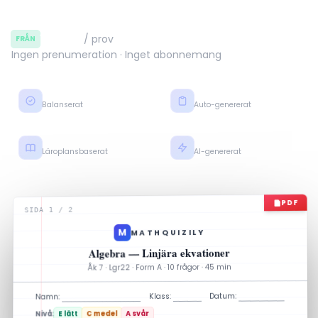
12,50 kr
/ prov
FRÅN
Ingen prenumeration · Inget abonnemang
Nivå E–C–A
Facit + steg
Balanserat
Auto-genererat
Lgr22 · Gy25
Klart på några minuter
Läroplansbaserat
AI-genererat
PDF
SIDA 1 / 2
M
MATHQUIZILY
Algebra — Linjära ekvationer
Åk 7 · Lgr22 · Form A · 10 frågor · 45 min
Datum:
Klass:
Namn:
A svår
C medel
E lätt
Nivå: