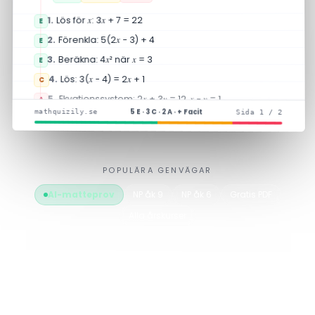
+ 7 = 22
x
: 3
x
Lös för
1.
E
− 3) + 4
x
Förenkla: 5(2
2.
E
3.
Beräkna: 4
x
² när
x
= 3
E
4.
Lös: 3(
x
− 4) = 2
x
+ 1
C
5.
Ekvationssystem: 2
x
+ 3
y
= 12,
x
−
y
= 1
A
5 E · 3 C · 2 A · + Facit
mathquizily.se
Sida 1 / 2
+ 5 fler frågor på nästa sida …
POPULÄRA GENVÄGAR
AI-matteprov
NP åk 9
NP åk 6
Gratis PDF
Alla årskurser