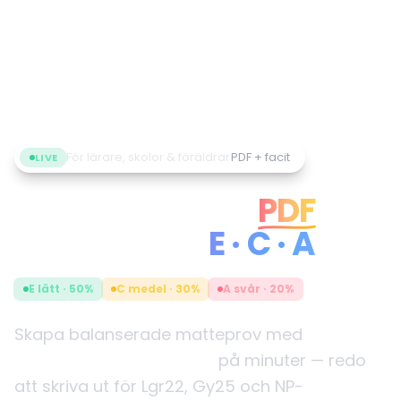
För lärare, skolor & föräldrar
PDF + facit
LIVE
AI-matteprov i
PDF
med facit —
E · C · A
E lätt · 50%
C medel · 30%
A svår · 20%
Skapa balanserade matteprov med
nivåindelning E, C och A
på minuter — redo
att skriva ut för Lgr22, Gy25 och NP-