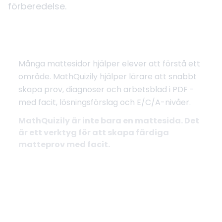
förberedelse.
Från genomgång till färdigt prov
Många mattesidor hjälper elever att förstå ett
område. MathQuizily hjälper lärare att snabbt
skapa prov, diagnoser och arbetsblad i PDF -
med facit, lösningsförslag och E/C/A-nivåer.
MathQuizily är inte bara en mattesida. Det
är ett verktyg för att skapa färdiga
matteprov med facit.
Skapa prov med facit
Se exempel