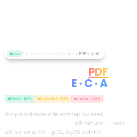
För lärare, skolor & föräldrar
PDF + facit
LIVE
AI-matteprov i
PDF
med facit —
E · C · A
E lätt · 50%
C medel · 30%
A svår · 20%
Skapa balanserade matteprov med
nivåindelning E, C och A
på minuter — redo
att skriva ut för Lgr22, Gy25 och NP-