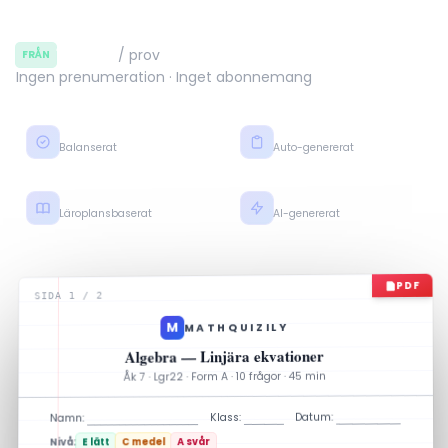
12,50 kr
/ prov
FRÅN
Ingen prenumeration · Inget abonnemang
Nivå E–C–A
Facit + steg
Balanserat
Auto-genererat
Lgr22 · Gy25
Klart på några minuter
Läroplansbaserat
AI-genererat
PDF
SIDA 1 / 2
M
MATHQUIZILY
Algebra — Linjära ekvationer
Åk 7 · Lgr22 · Form A · 10 frågor · 45 min
Datum:
Klass:
Namn:
A svår
C medel
E lätt
Nivå: