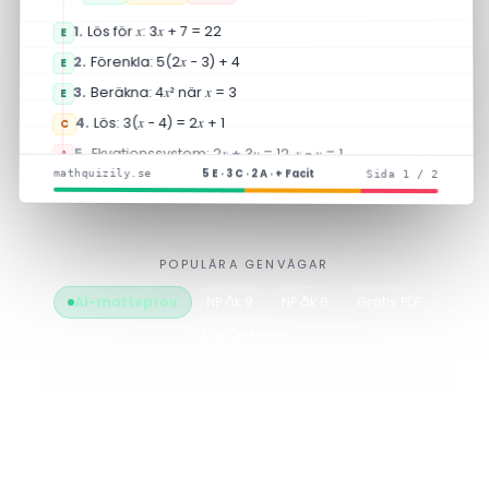
+ 7 = 22
x
: 3
x
Lös för
1.
E
− 3) + 4
x
Förenkla: 5(2
2.
E
3.
Beräkna: 4
x
² när
x
= 3
E
4.
Lös: 3(
x
− 4) = 2
x
+ 1
C
5.
Ekvationssystem: 2
x
+ 3
y
= 12,
x
−
y
= 1
A
5 E · 3 C · 2 A · + Facit
mathquizily.se
Sida 1 / 2
+ 5 fler frågor på nästa sida …
POPULÄRA GENVÄGAR
AI-matteprov
NP åk 9
NP åk 6
Gratis PDF
Alla årskurser